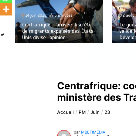
14 juin 2026
5 minutes
2 août
Centrafrique : l’arrivée discrète
Le gou
de migrants expulsés des États-
valide 
Unis divise l’opinion
Dévelo
Centrafrique: co
ministère des Tr
Accueil
PM
Juin
23
par
MBETIMEDIA