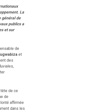
ernationaux
eloppement. La
e général de
vaux publics a
es et sur
spensable de
Rugwabiza
et
ment des
luviales,
ter
 tête de ce
ue de
lonté affirmée
amment dans les