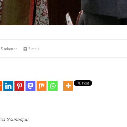
3 minutes
2 mois
ica Gounadjou