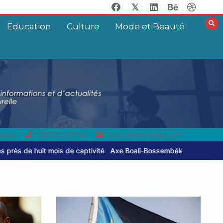
Education
Culture
Mode et Beauté
angui
236 76 05 79 64
www.mbetimedia.com
e Boali-Bossembélé : un camion gros porteur se renverse, le chauff