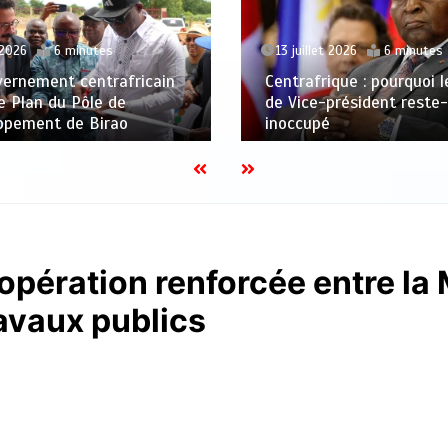
13 juillet 2026
6 minutes
 2026
6 minutes
Centrafrique : pourquoi 
vernement centrafricain
de Vice-président reste-t
le Plan du Pôle de
inoccupé
ppement de Birao
opération renforcée entre la 
avaux publics