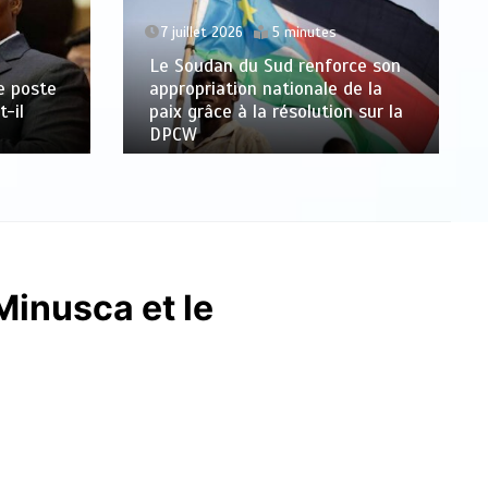
7 juillet 2026
5 minutes
Le Soudan du Sud renforce son
le poste
appropriation nationale de la
-il
paix grâce à la résolution sur la
DPCW
Minusca et le