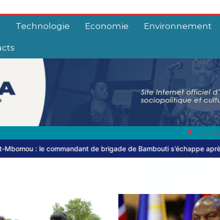
e
Technologie
Economie
Environnement
acts
RCA, B
e de Bambouti s’échappe après près de huit mois de captivité
Ax