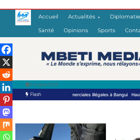
Accueil
Actualités
Diplomati
Santé
Opinions
Sports
Cont
9 August 2026
Flash
rciales illégales à Bangui
Haut-Mbomou : le commandant de brigad