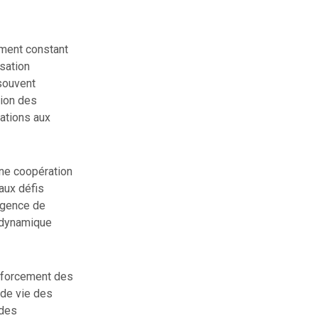
ement constant
sation
 souvent
tion des
ations aux
une coopération
 aux défis
urgence de
e dynamique
renforcement des
 de vie des
 des