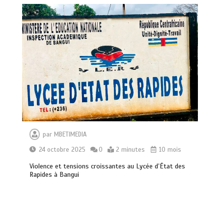
par
MBETIMEDIA
24 octobre 2025
0
2 minutes
10 mois
Violence et tensions croissantes au Lycée d’État des
Centrafrique : Maxime Balalou déclare
Rapides à Bangui
la guerre aux pratiques commerciales
illégales à Bangui
0
4 minutes