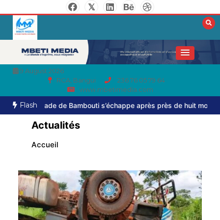
9 August 2026
RCA, Bangui
236 76 05 79 64
www.mbetimedia.com
Flash
i s’échappe après près de huit mois de captivité
Axe Boali-Bosse
Actualités
Accueil