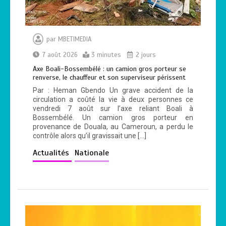
par
MBETIMEDIA
Haut-Mbomou : le commandant de
7 août 2026
3 minutes
2 jours
brigade de Bambouti s’échappe après
près de huit mois de captivité
Axe Boali-Bossembélé : un camion gros porteur se
renverse, le chauffeur et son superviseur périssent
2
4 minutes
Par : Heman Gbendo Un grave accident de la
circulation a coûté la vie à deux personnes ce
vendredi 7 août sur l’axe reliant Boali à
Bossembélé. Un camion gros porteur en
provenance de Douala, au Cameroun, a perdu le
contrôle alors qu’il gravissait une […]
Actualités
Nationale