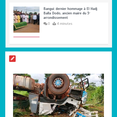
Bangui: dernier hommage à El Hadj
Balla Dodo, ancien maire du 3ᵉ
arrondissement
0
4 minutes
Axe Boali-Bossembélé : un camion
gros porteur se renverse, le chauffeur
et son superviseur périssent
0
3 minutes
Centrafrique : Maxime Balalou déclare
la guerre aux pratiques commerciales
illégales à Bangui
0
4 minutes