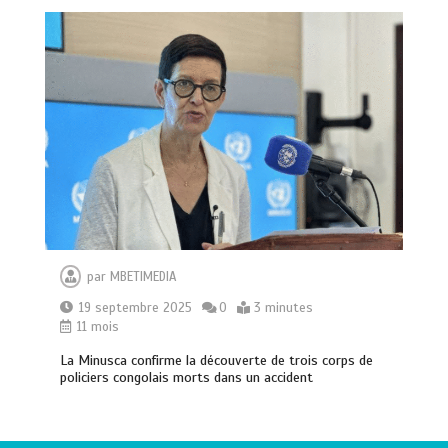
Haut-Mbomou : le commandant de
brigade de Bambouti s’échappe après
près de huit mois de captivité
2
4 minutes
Bangui: dernier hommage à El Hadj
Balla Dodo, ancien maire du 3ᵉ
arrondissement
par
MBETIMEDIA
0
4 minutes
19 septembre 2025
0
3 minutes
11 mois
La Minusca confirme la découverte de trois corps de
policiers congolais morts dans un accident
Axe Boali-Bossembélé : un camion
gros porteur se renverse, le chauffeur
et son superviseur périssent