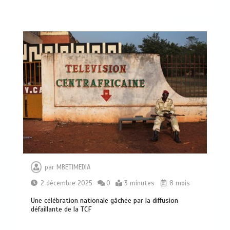
par
MBETIMEDIA
2 décembre 2025
0
3 minutes
8 mois
Une célébration nationale gâchée par la diffusion
Bangui: dernier hommage à El Hadj
défaillante de la TCF
Balla Dodo, ancien maire du 3ᵉ
arrondissement