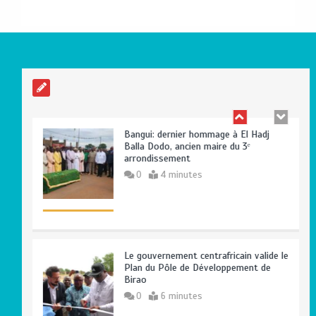
Haut-Mbomou : le commandant de
brigade de Bambouti s’échappe après
près de huit mois de captivité
2
4 minutes
Bangui: dernier hommage à El Hadj
Balla Dodo, ancien maire du 3ᵉ
arrondissement
0
4 minutes
Le gouvernement centrafricain valide le
Plan du Pôle de Développement de
Birao
0
6 minutes