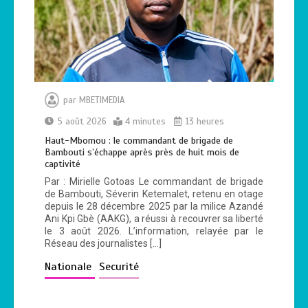
arrondissement
0
4 minutes
par
MBETIMEDIA
Le gouvernement centrafricain valide le
Plan du Pôle de Développement de
5 août 2026
4 minutes
13 heures
Birao
Haut-Mbomou : le commandant de brigade de
0
6 minutes
Bambouti s’échappe après près de huit mois de
captivité
Par : Mirielle Gotoas Le commandant de brigade
de Bambouti, Séverin Ketemalet, retenu en otage
depuis le 28 décembre 2025 par la milice Azandé
Ani Kpi Gbè (AAKG), a réussi à recouvrer sa liberté
le 3 août 2026. L’information, relayée par le
Réseau des journalistes […]
Nationale
Securité