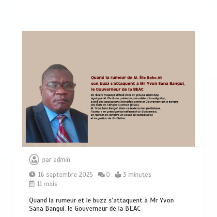
0
4 minutes
Le gouvernement centrafricain valide le
Plan du Pôle de Développement de
Birao
0
6 minutes
Bouar : huit assesseurs prêtent
serment et lancent les activités des
juridictions militaires
par
admin
0
3 minutes
16 septembre 2025
0
3 minutes
11 mois
Quand la rumeur et le buzz s’attaquent à Mr Yvon
Sana Bangui, le Gouverneur de la BEAC