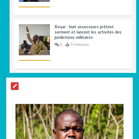
Bouar : huit assesseurs prêtent
serment et lancent les activités des
juridictions militaires
0
3 minutes
Haut-Mbomou : le commandant de
brigade de Bambouti s’échappe après
près de huit mois de captivité
2
4 minutes
Bangui: dernier hommage à El Hadj
Balla Dodo, ancien maire du 3ᵉ