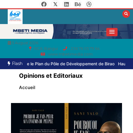
5 August 2026
RCA, Bangui
236 76 05 79 64
www.mbetimedia.com
Flash
 le Plan du Pôle de Développement de Birao
Haut-Mbomou : le comma
Opinions et Editoriaux
Accueil