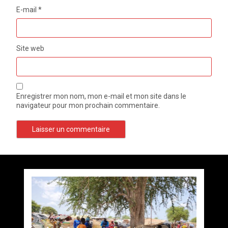
E-mail
*
Site web
Enregistrer mon nom, mon e-mail et mon site dans le
navigateur pour mon prochain commentaire.
Sous le leadership éclairé de Célestin Yanindji, le
Haut-Mbomou : le commandant de brigade de
Deep Learning Indaba 2026 : la Centrafrique