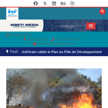
6 August 2026
RCA, Bangui
236 76 05 79 64
www.mbetimedia.com
Flash
rafricain valide le Plan du Pôle de Développement de Birao
Haut-M