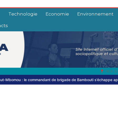
e
Technologie
Economie
Environnement
acts
RCA, B
 brigade de Bambouti s’échappe après près de huit mois de captiv