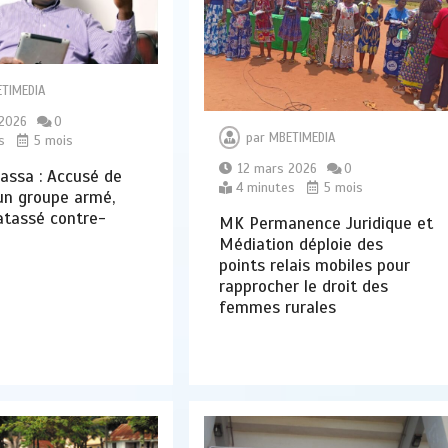
TIMEDIA
 2026
0
par
MBETIMEDIA
s
5 mois
12 mars 2026
0
assa : Accusé de
4 minutes
5 mois
un groupe armé,
atassé contre-
MK Permanence Juridique et
Médiation déploie des
points relais mobiles pour
rapprocher le droit des
femmes rurales