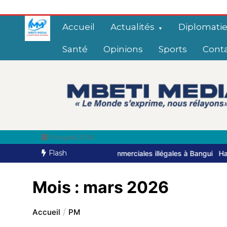
Accueil
Actualités
Diplomati
Santé
Opinions
Sports
Cont
9 August 2026
Flash
s commerciales illégales à Bangui
Haut-Mbomou : le commandant de
Mois :
mars 2026
Accueil
PM