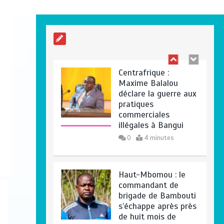
se renverse, le
chauffeur et son
superviseur périssent
0
3 minutes
Centrafrique :
Maxime Balalou
déclare la guerre aux
pratiques
commerciales
illégales à Bangui
0
4 minutes
Haut-Mbomou : le
commandant de
brigade de Bambouti
s’échappe après près
de huit mois de