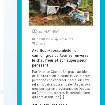
Centrafrique :
Maxime Balalou
déclare la guerre aux
pratiques
par
MBETIMEDIA
commerciales
7 août 2026
3 minutes
illégales à Bangui
2 jours
0
4 minutes
Axe Boali-Bossembélé : un
camion gros porteur se renverse,
le chauffeur et son superviseur
Haut-Mbomou : le
périssent
commandant de
Par : Heman Gbendo Un grave accident
brigade de Bambouti
de la circulation a coûté la vie à deux
s’échappe après près
personnes ce vendredi 7 août sur l’axe
de huit mois de
reliant Boali à Bossembélé. Un camion
captivité
gros porteur en provenance de Douala,
au Cameroun, a perdu le contrôle alors
2
4 minutes
qu’il gravissait une […]
Actualités
Nationale