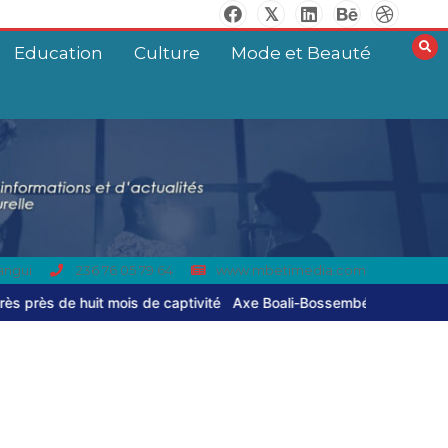
commandant de
brigade de Bambouti
s’échappe après près
Education
Culture
Mode et Beauté
de huit mois de
captivité
2
4 minutes
Bangui: dernier
hommage à El Hadj
Balla Dodo, ancien
maire du 3ᵉ
arrondissement
angui
236 76 05 79 64
www.mbetimedia.com
0
4 minutes
ité
Axe Boali-Bossembélé : un camion gros porteur se renverse, le
Axe Boali-
Bossembélé : un
camion gros porteur