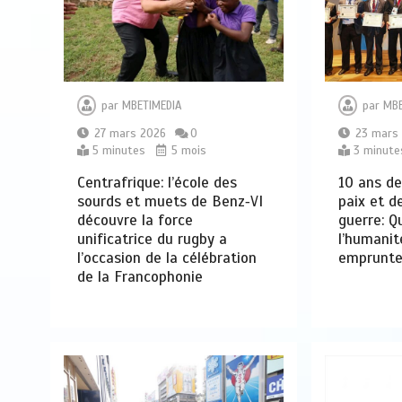
par
MBETIMEDIA
par
MBE
27 mars 2026
0
23 mars
5 minutes
5 mois
3 minute
Centrafrique: l’école des
10 ans de
sourds et muets de Benz‑VI
paix et d
découvre la force
guerre: Q
unificatrice du rugby a
l’humanit
l’occasion de la célébration
emprunte
de la Francophonie