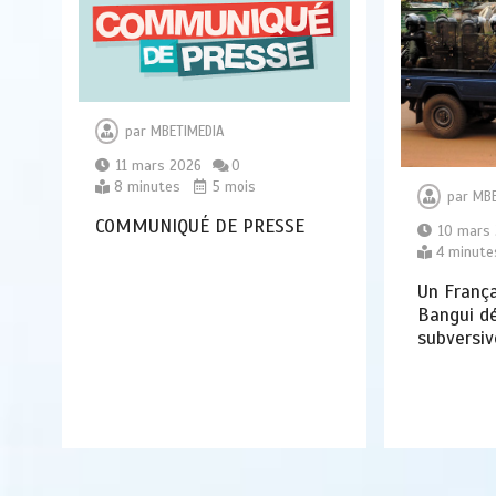
par
MBETIMEDIA
11 mars 2026
0
8 minutes
5 mois
par
MBE
COMMUNIQUÉ DE PRESSE
10 mars
4 minute
Un França
Bangui d
subversiv