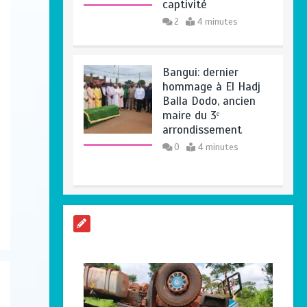
captivité
2
4 minutes
Bangui: dernier
hommage à El Hadj
Balla Dodo, ancien
maire du 3ᵉ
arrondissement
0
4 minutes
Axe Boali-
Bossembélé : un
camion gros porteur
se renverse, le
chauffeur et son
superviseur périssent
0
3 minutes