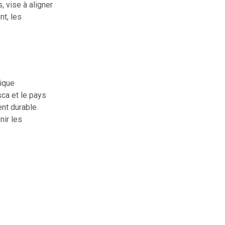
, vise à aligner
t, les
lique
sca et le pays
nt durable.
nir les