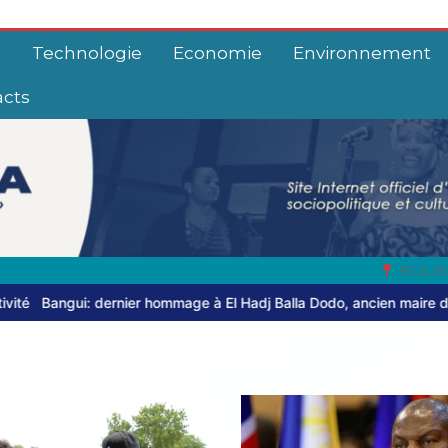
e
Technologie
Economie
Environnement
acts
RCA, B
ommage à El Hadj Balla Dodo, ancien maire du 3ᵉ arrondissement
C