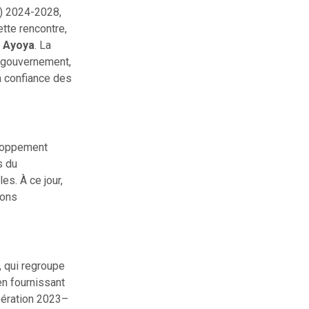
D) 2024-2028,
tte rencontre,
 Ayoya
. La
u gouvernement,
a confiance des
eloppement
s du
s. À ce jour,
ions
, qui regroupe
en fournissant
pération 2023–