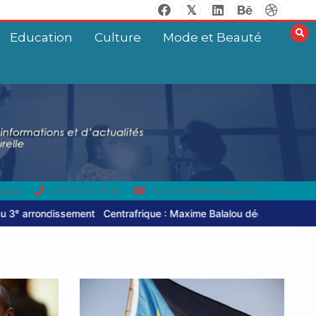
Education
Culture
Mode et Beauté
angui
236 76 05 79 64
www.mbetimedia.com
entrafrique : Maxime Balalou déclare la guerre aux pratiques commerc