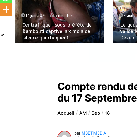
17 juin 2026
5 minutes
2 août
Centrafrique : sous-préfète de
Le gou
Bambouti captive, six mois de
valide 
silence qui choquent
Dévelo
Compte rendu de
du 17 Septembr
Accueil
AM
Sep
18
par
MBETIMEDIA