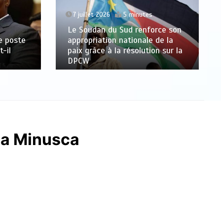
7 juillet 2026
5 minutes
Le Soudan du Sud renforce son
le poste
appropriation nationale de la
-il
paix grâce à la résolution sur la
DPCW
la Minusca