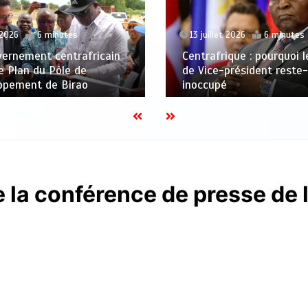
13 juillet 2026
6 minutes
 2026
6 minutes
Centrafrique : pourquoi 
vernement centrafricain
de Vice-président reste-t
le Plan du Pôle de
inoccupé
ppement de Birao
 la conférence de presse de 
e