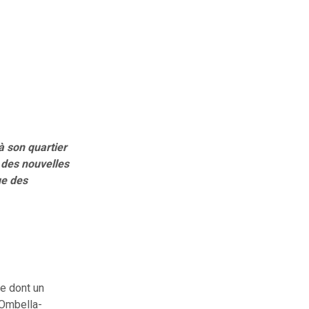
 son quartier
 des nouvelles
ue des
re dont un
 Ombella-