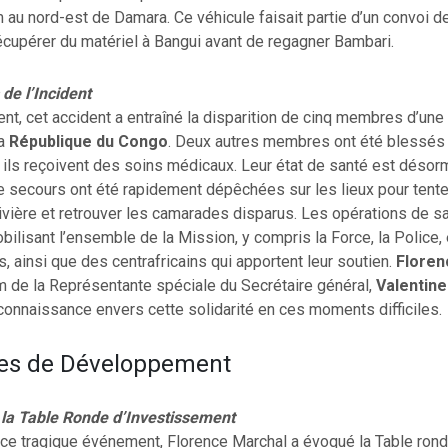
au nord-est de Damara. Ce véhicule faisait partie d’un convoi d
écupérer du matériel à Bangui avant de regagner Bambari.
e l’Incident
, cet accident a entraîné la disparition de cinq membres d’une 
la
République du Congo
. Deux autres membres ont été blessés
 ils reçoivent des soins médicaux. Leur état de santé est désorm
secours ont été rapidement dépêchées sur les lieux pour tenter 
rivière et retrouver les camarades disparus. Les opérations de 
bilisant l’ensemble de la Mission, y compris la Force, la Police, 
ls, ainsi que des centrafricains qui apportent leur soutien.
Floren
m de la Représentante spéciale du Secrétaire général,
Valentin
onnaissance envers cette solidarité en ces moments difficiles.
ives de Développement
à la Table Ronde d’Investissement
 ce tragique événement, Florence Marchal a évoqué la Table ron