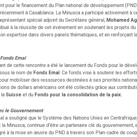
nt pour le financement du Plan national de développement (PN
 récemment à Casablanca. La Minusca a participé activement à ce
Représentant spécial adjoint du Secrétaire général,
Mohamed Ag
ribué à la réussite de cet événement en soutenant les projets d
on expertise dans divers panels thématiques, et en renforçant l
 Fonds Emaï
ant de cette rencontre a été le lancement du Fonds pour le dév
 sous le nom de
Fonds Emaï
. Ce fonds vise à soutenir les effort
ur mobiliser des ressources destinées à ses priorités nationale
lions de dollars américains ont été collectés grâce aux contribut
la
Suisse
et du
Fonds pour la consolidation de la paix.
vec le Gouvernement
al a souligné que le Système des Nations Unies en Centrafrique
t la Minusca, continue d’être un partenaire clé du gouvernement, 
égré à la mise en œuvre du PND à travers son Plan-cadre de coo