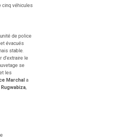
e cinq véhicules
unité de police
 et évacués
ais stable.
d’extraire le
sauvetage se
et les
ce Marchal
a
e Rugwabiza
,
de