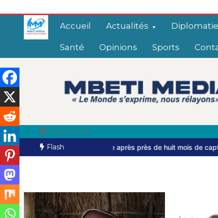
Accueil
Actualités
Diplomati
Santé
Opinions
Sports
Cont
7 August 2026
Flash
s’échappe après près de huit mois de captivité
Bangui: dernier h