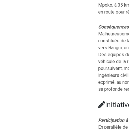
Mpoko, à 35 km 
en route pour r
Conséquences d
Malheureusement
constituée de 
vers Bangui, où
Des équipes de 
véhicule de la 
poursuivent, mo
ingénieurs civi
exprimé, au no
sa profonde rec
Initiat
Participation 
En parallèle de