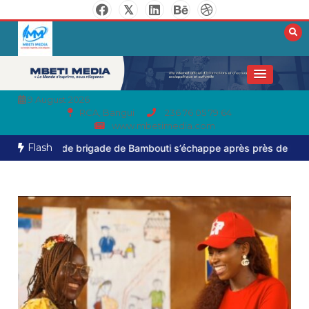
9 August 2026
RCA, Bangui
236 76 05 79 64
www.mbetimedia.com
Flash
e brigade de Bambouti s’échappe après près de huit mois de capt