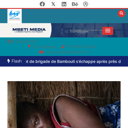
8 August 2026
RCA, Bangui
236 76 05 79 64
www.mbetimedia.com
Flash
nt de brigade de Bambouti s’échappe après près de huit mois de 