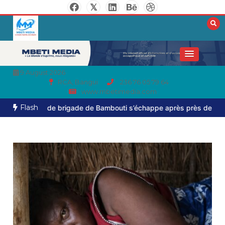
9 August 2026
RCA, Bangui
236 76 05 79 64
www.mbetimedia.com
Flash
e brigade de Bambouti s’échappe après près de huit mois de capt