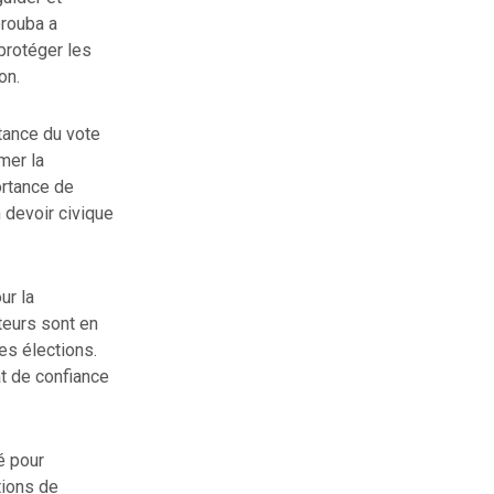
orouba a
protéger les
on.
rtance du vote
mer la
ortance de
n devoir civique
ur la
teurs sont en
es élections.
at de confiance
é pour
tions de