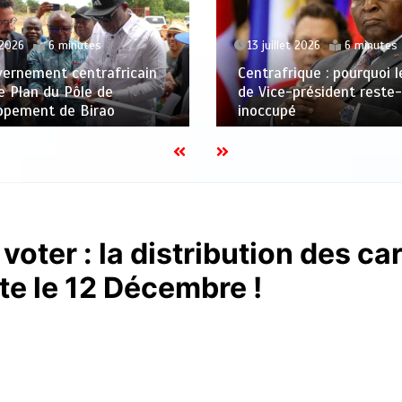
13 juillet 2026
6 minutes
 2026
6 minutes
Centrafrique : pourquoi 
vernement centrafricain
de Vice-président reste-t
le Plan du Pôle de
inoccupé
ppement de Birao
oter : la distribution des ca
te le 12 Décembre !