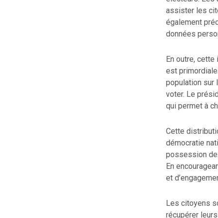
assister les ci
également préc
données person
En outre, cette 
est primordiale
population sur 
voter. Le prési
qui permet à ch
Cette distribut
démocratie nati
possession de l
En encourageant
et d’engagemen
Les citoyens so
récupérer leurs