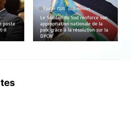
7 juillet 2026
5 minutes
Le Soudan du Sud renforce son
le poste
appropriation nationale de la
-il
paix grâce à la résolution sur la
DPCW
rtes