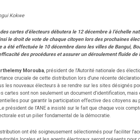
engui Kokwe
 des cartes d’électeurs débutera le 12 décembre à l’échelle nat
nsi le droit de vote de chaque citoyen lors des prochaines élec
e a été effectuée le 10 décembre dans les villes de Bangui, Boa
efficacité des procédures et assurer un déroulement fluide de l
Barthelemy Morouba
, président de l’Autorité nationale des électi
tance cruciale de cette distribution lors d’une récente déclaration
us les nouveaux électeurs à se rendre sur les sites désignés po
es cartes sont non seulement un document d’identification, mais 
tielles pour garantir la participation effective des citoyens au
e président de l’ANE a insisté sur le fait que chaque voix compt
lectorale est un pilier fondamental de la démocratie.
stribution ont été soigneusement sélectionnés pour faciliter l’a
autorités locales et les agents électoraux seront présents pour 