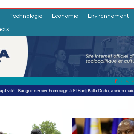
e
Technologie
Economie
Environnement
acts
RCA, B
 hommage à El Hadj Balla Dodo, ancien maire du 3ᵉ arrondissement