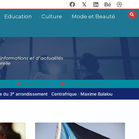
Education
Culture
Mode et Beauté
angui
236 76 05 79 64
www.mbetimedia.com
Centrafrique : Maxime Balalou déclare la guerre aux pratiques comme