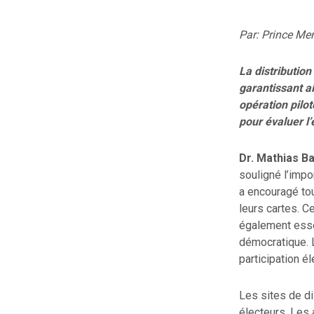
Par: Prince M
La distribution
garantissant ai
opération pilot
pour évaluer l’
Dr. Mathias 
souligné l’impor
a encouragé to
leurs cartes. C
également essen
démocratique. L
participation é
Les sites de di
électeurs. Les 