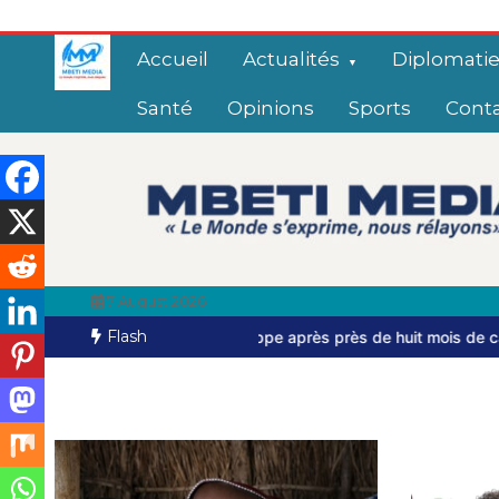
Accueil
Actualités
Diplomati
Santé
Opinions
Sports
Cont
7 August 2026
Flash
 s’échappe après près de huit mois de captivité
Bangui: dernier