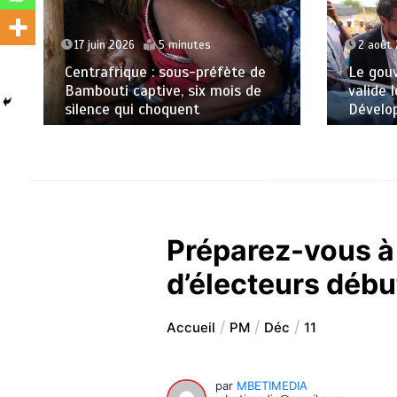
17 juin 2026
5 minutes
2 août
Centrafrique : sous-préfète de
Le gou
Bambouti captive, six mois de
valide 
silence qui choquent
Dévelo
Préparez-vous à v
d’électeurs débu
Accueil
PM
Déc
11
par
MBETIMEDIA