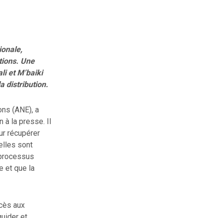
ionale,
tions. Une
li et M’baiki
a distribution.
ons (ANE), a
 à la presse. Il
ur récupérer
elles sont
 processus
e et que la
ccès aux
guider et