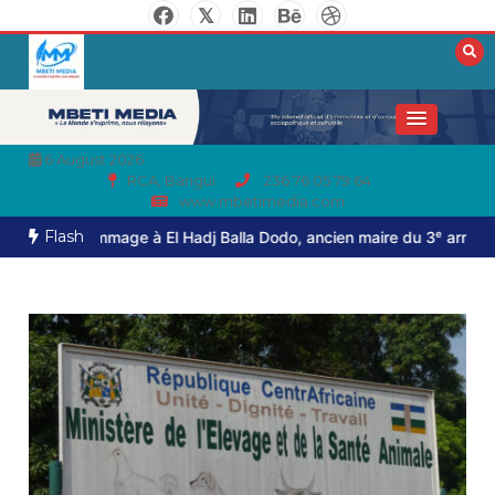
6 August 2026
RCA, Bangui
236 76 05 79 64
www.mbetimedia.com
Flash
 hommage à El Hadj Balla Dodo, ancien maire du 3ᵉ arrondissement