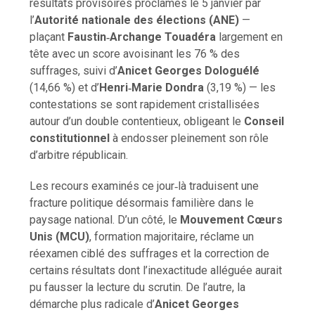
résultats provisoires proclamés le 5 janvier par
l’
Autorité nationale des élections
(ANE)
—
plaçant
Faustin‑Archange Touadéra
largement en
tête avec un score avoisinant les 76 % des
suffrages, suivi d’
Anicet Georges Dologuélé
(14,66 %) et d’
Henri‑Marie Dondra
(3,19 %) — les
contestations se sont rapidement cristallisées
autour d’un double contentieux, obligeant le
Conseil
constitutionnel
à endosser pleinement son rôle
d’arbitre républicain.
Les recours examinés ce jour‑là traduisent une
fracture politique désormais familière dans le
paysage national. D’un côté, le
Mouvement Cœurs
Unis
(MCU)
, formation majoritaire, réclame un
réexamen ciblé des suffrages et la correction de
certains résultats dont l’inexactitude alléguée aurait
pu fausser la lecture du scrutin. De l’autre, la
démarche plus radicale d’
Anicet Georges