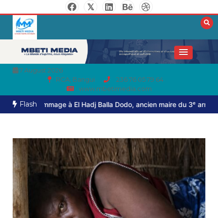
7 August 2026
RCA, Bangui
236 76 05 79 64
www.mbetimedia.com
Flash
r hommage à El Hadj Balla Dodo, ancien maire du 3ᵉ arrondissement