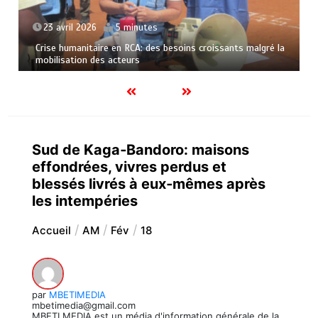
23 avril 2026
5 minutes
Crise humanitaire en RCA: des besoins croissants malgré la
mobilisation des acteurs
Sud de Kaga‑Bandoro: maisons
effondrées, vivres perdus et
blessés livrés à eux‑mêmes après
les intempéries
Accueil
AM
Fév
18
par
MBETIMEDIA
mbetimedia@gmail.com
MBETI MEDIA est un média d'information générale de la