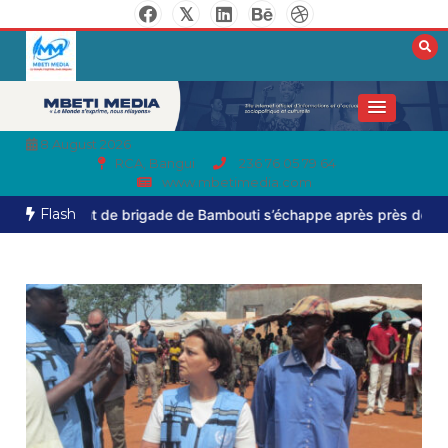
8 August 2026
RCA, Bangui
236 76 05 79 64
www.mbetimedia.com
Flash
t de brigade de Bambouti s’échappe après près de huit mois de c