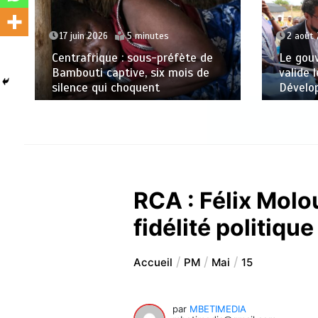
17 juin 2026
5 minutes
2 août
Centrafrique : sous-préfète de
Le gou
Bambouti captive, six mois de
valide 
silence qui choquent
Dévelo
RCA : Félix Molo
fidélité politique
Accueil
PM
Mai
15
par
MBETIMEDIA