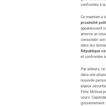
confrontée à la
Ce maintien à l
proximité poli
apparaissent c
amorce un nouv
consolider son 
dans les domain
République ce
et confrontée à
Par ailleurs, c
dans une phase d
nouvelle perso
enjeux sécurita
Félix Moloua pe
cours. Cependan
gouvernement so