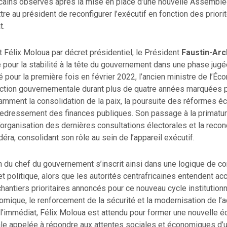
cains observés après la mise en place d’une nouvelle Assemblée
tre au président de reconfigurer l’exécutif en fonction des prior
t.
 Félix Moloua par décret présidentiel, le Président
Faustin-Ar
 pour la stabilité à la tête du gouvernement dans une phase jugé
pour la première fois en février 2022, l’ancien ministre de l’Éc
’action gouvernementale durant plus de quatre années marquées 
tamment la consolidation de la paix, la poursuite des réformes 
 redressement des finances publiques. Son passage à la primatu
’organisation des dernières consultations électorales et la reco
éra, consolidant son rôle au sein de l’appareil exécutif.
 du chef du gouvernement s’inscrit ainsi dans une logique de co
et politique, alors que les autorités centrafricaines entendent ac
antiers prioritaires annoncés pour ce nouveau cycle institution
omique, le renforcement de la sécurité et la modernisation de l’a
l’immédiat, Félix Moloua est attendu pour former une nouvelle é
e appelée à répondre aux attentes sociales et économiques d’u