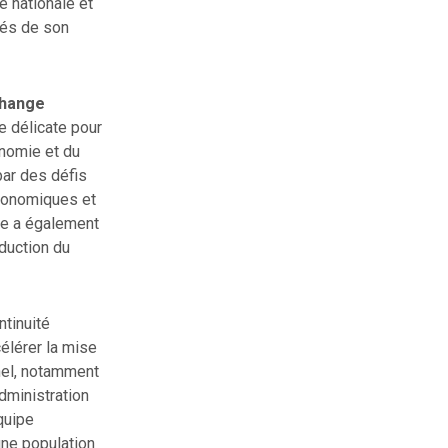
 nationale et
ités de son
change
e délicate pour
onomie et du
par des défis
économiques et
re a également
nduction du
ntinuité
célérer la mise
nel, notamment
dministration
quipe
ne population