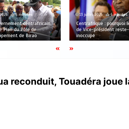
13 juillet 2026
6 minutes
 2026
6 minutes
Centrafrique : pourquoi 
vernement centrafricain
de Vice-président reste-t
le Plan du Pôle de
inoccupé
ppement de Birao
ua reconduit, Touadéra joue l