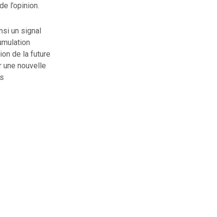
e l’opinion.
nsi un signal
cumulation
on de la future
r une nouvelle
es