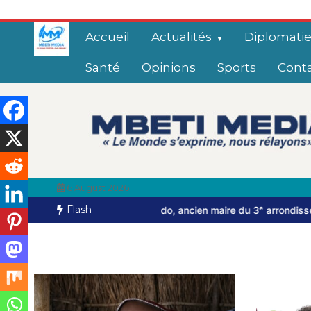
Accueil
Actualités
Diplomati
Santé
Opinions
Sports
Cont
6 August 2026
Flash
j Balla Dodo, ancien maire du 3ᵉ arrondissement
Le gouvernement c