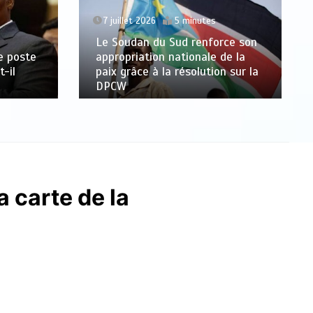
7 juillet 2026
5 minutes
Le Soudan du Sud renforce son
le poste
appropriation nationale de la
-il
paix grâce à la résolution sur la
DPCW
a carte de la