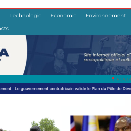
e
Technologie
Economie
Environnement
acts
RCA, B
entrafricain valide le Plan du Pôle de Développement de Birao
Hau