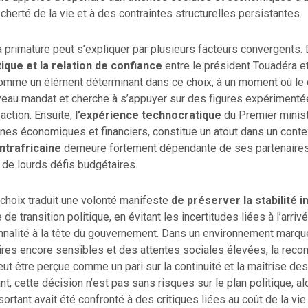
 cherté de la vie et à des contraintes structurelles persistantes.
a primature peut s’expliquer par plusieurs facteurs convergents. 
tique et la relation de confiance
entre le président Touadéra e
omme un élément déterminant dans ce choix, à un moment où le c
eau mandat et cherche à s’appuyer sur des figures expérimenté
action. Ensuite,
l’expérience technocratique
du Premier minis
es économiques et financiers, constitue un atout dans un conte
ntrafricaine
demeure fortement dépendante de ses partenaires 
 de lourds défis budgétaires.
e choix traduit une volonté manifeste
de préserver la stabilité i
e transition politique, en évitant les incertitudes liées à l’arriv
nnalité à la tête du gouvernement. Dans un environnement marqu
ires encore sensibles et des attentes sociales élevées, la reco
ut être perçue comme un pari sur la continuité et la maîtrise de
t, cette décision n’est pas sans risques sur le plan politique, al
rtant avait été confronté à des critiques liées au coût de la vie 