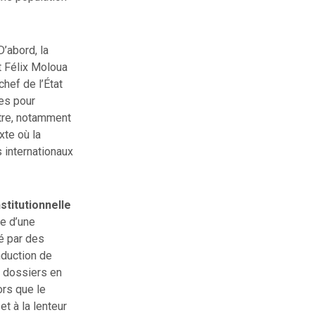
D’abord, la
t Félix Moloua
hef de l’État
es pour
tre, notamment
xte où la
internationaux
nstitutionnelle
ée d’une
é par des
nduction de
s dossiers en
ors que le
et à la lenteur