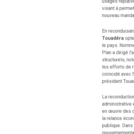
usages républi
visant à permet
nouveau manda
En reconduisant
Touadéra
opte
le pays. Nommé 
Plan a dirigé l
structurels, no
les efforts de
coïncidé avec l
président Touad
La reconduction
administrative 
en œuvre des ch
la relance écon
publique. Dans 
gouvernemental