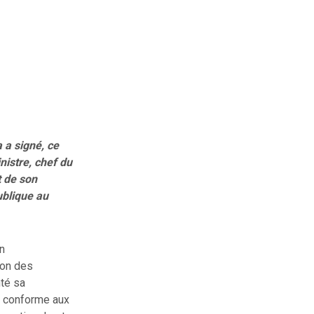
 a signé, ce
nistre, chef du
t de son
ublique au
n
ion des
té sa
e conforme aux