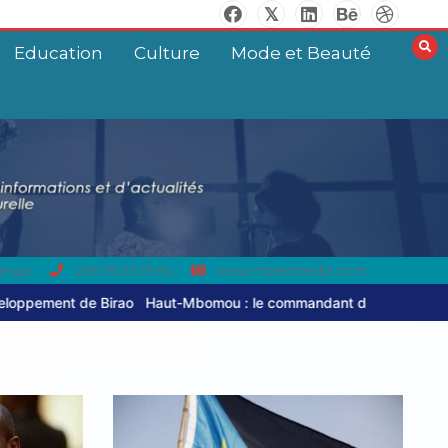
Education
Culture
Mode et Beauté
angui
236 76 05 79 64
www.mbetimedia.com
t-Mbomou : le commandant de brigade de Bambouti s’échappe après