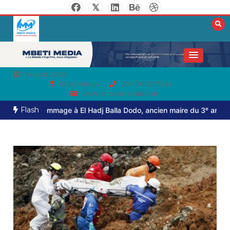
7 August 2026
RCA, Bangui
236 76 05 79 64
www.mbetimedia.com
Flash
er hommage à El Hadj Balla Dodo, ancien maire du 3ᵉ arrondissemen