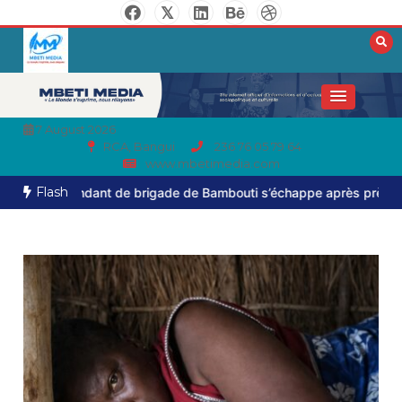
7 August 2026
RCA, Bangui
236 76 05 79 64
www.mbetimedia.com
Flash
ndant de brigade de Bambouti s’échappe après près de huit mois d