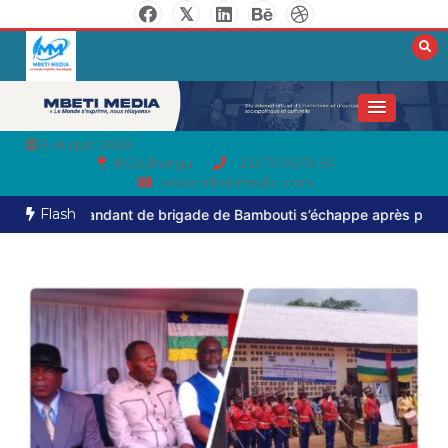
8 August 2026
RCA, Bangui
236 76 05 79 64
www.mbetimedia.com
Flash
mmandant de brigade de Bambouti s’échappe après près de huit moi