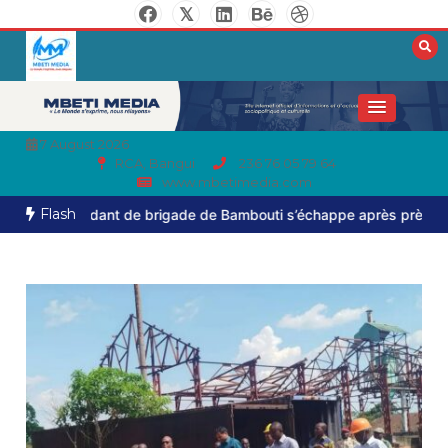
7 August 2026
RCA, Bangui
236 76 05 79 64
www.mbetimedia.com
Flash
andant de brigade de Bambouti s’échappe après près de huit mois