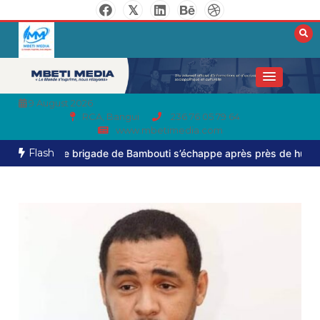
9 August 2026
RCA, Bangui
236 76 05 79 64
www.mbetimedia.com
Flash
e brigade de Bambouti s’échappe après près de huit mois de capt