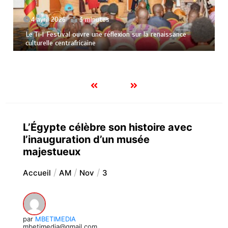
4 avril 2026
3 minutes
Le Ti‑Ï Festival ouvre une réflexion sur la renaissance
culturelle centrafricaine
L’Égypte célèbre son histoire avec
l’inauguration d’un musée
majestueux
Accueil
AM
Nov
3
par
MBETIMEDIA
mbetimedia@gmail.com