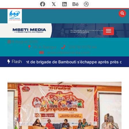
8 August 2026
RCA, Bangui
236 76 05 79 64
www.mbetimedia.com
Flash
nt de brigade de Bambouti s’échappe après près de huit mois de c