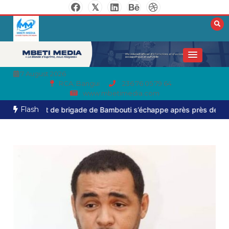
7 August 2026
RCA, Bangui
236 76 05 79 64
www.mbetimedia.com
Flash
nt de brigade de Bambouti s’échappe après près de huit mois de c