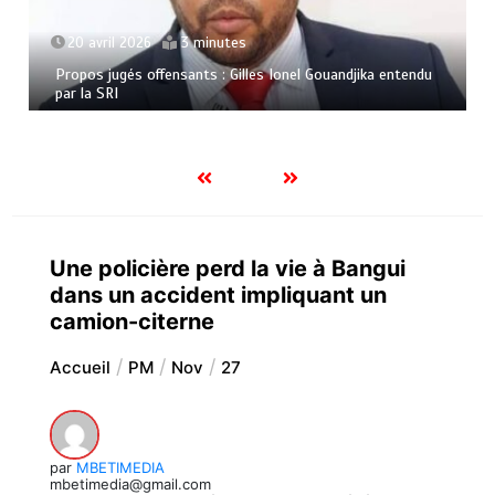
20 avril 2026
3 minutes
Propos jugés offensants : Gilles Ionel Gouandjika entendu
par la SRI
​Une policière perd la vie à Bangui
dans un accident impliquant un
camion-citerne
Accueil
PM
Nov
27
par
MBETIMEDIA
mbetimedia@gmail.com