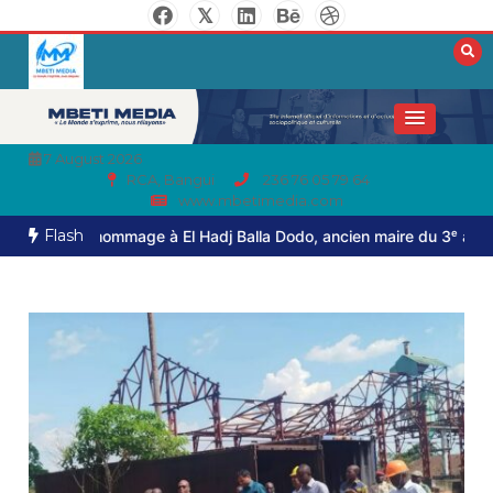
7 August 2026
RCA, Bangui
236 76 05 79 64
www.mbetimedia.com
Flash
er hommage à El Hadj Balla Dodo, ancien maire du 3ᵉ arrondissemen