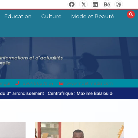
Education
Culture
Mode et Beauté
angui
236 76 05 79 64
www.mbetimedia.com
rafrique : Maxime Balalou déclare la guerre aux pratiques commercia