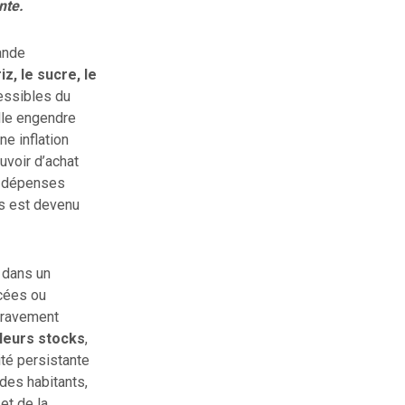
nte.
ande
riz, le sucre, le
cessibles du
lle engendre
ne inflation
uvoir d’achat
s dépenses
es est devenu
t dans un
acées ou
 gravement
leurs stocks
,
ité persistante
des habitants,
et de la