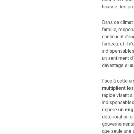
hausse des pri
Dans ce climat 
famille, respon
continuent d’a
fardeau, et il 
indispensables 
un sentiment d’
davantage si a
Face à cette u
multiplient le
rapide visant à
indispensables 
espère
un eng
détérioration e
gouvernemental
que seule une a