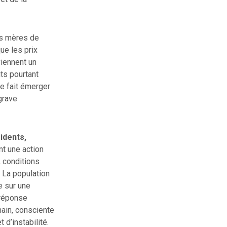
es mères de
ue les prix
iennent un
its pourtant
te fait émerger
ggrave
idents,
nt une action
, conditions
 La population
e sur une
 réponse
ain, consciente
 d’instabilité.