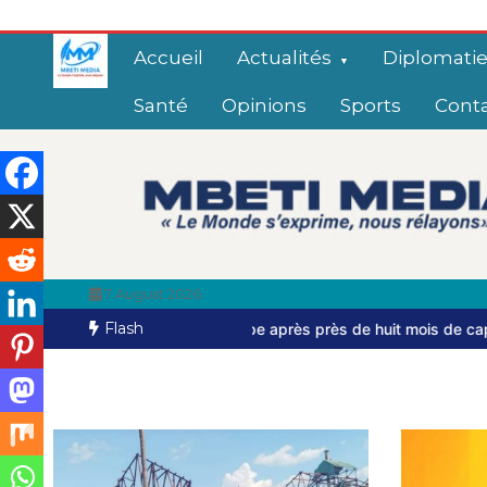
Accueil
Actualités
Diplomati
Santé
Opinions
Sports
Cont
7 August 2026
Flash
chappe après près de huit mois de captivité
Bangui: dernier hom