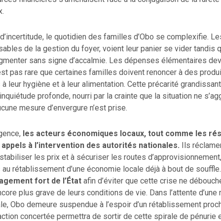
x.
d’incertitude, le quotidien des familles d’Obo se complexifie. L
sables de la gestion du foyer, voient leur panier se vider tandis q
ugmenter sans signe d’accalmie. Les dépenses élémentaires dev
n’est pas rare que certaines familles doivent renoncer à des produ
à leur hygiène et à leur alimentation. Cette précarité grandissan
inquiétude profonde, nourri par la crainte que la situation ne s’a
ucune mesure d’envergure n’est prise.
rgence,
les acteurs économiques locaux, tout comme les rés
s appels à l’intervention des autorités nationales.
Ils réclame
 stabiliser les prix et à sécuriser les routes d’approvisionnement
au rétablissement d’une économie locale déjà à bout de souffle.
agement fort de l’État
afin d’éviter que cette crise ne débouch
ncore plus grave de leurs conditions de vie. Dans l’attente d’une
e, Obo demeure suspendue à l’espoir d’un rétablissement proch
ction concertée permettra de sortir de cette spirale de pénurie et