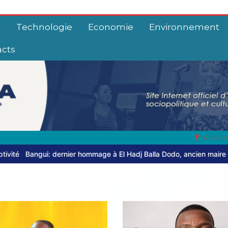
e
Technologie
Economie
Environnement
acts
RCA, B
mage à El Hadj Balla Dodo, ancien maire du 3ᵉ arrondissement
Cent