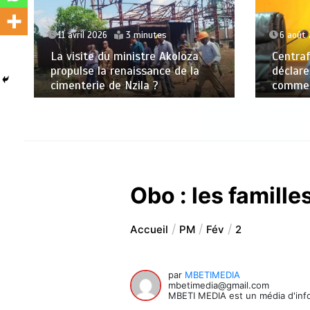
11 avril 2026
3 minutes
6 août
La visite du ministre Akoloza
Centraf
propulse la renaissance de la
déclare
cimenterie de Nzila ?
commerc
Obo : les famille
Accueil
PM
Fév
2
par
MBETIMEDIA
mbetimedia@gmail.com
MBETI MEDIA est un média d'info