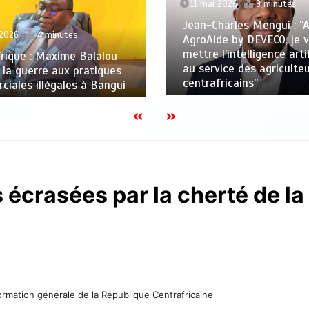
11 mai 2026
9 minutes
Jean-Charles Mengui : “
 2026
4 minutes
AgroAide by DEVECO, je 
mettre l’intelligence artif
rique : Maxime Balalou
au service des agriculte
 la guerre aux pratiques
centrafricains”
iales illégales à Bangui
s écrasées par la cherté de la
rmation générale de la République Centrafricaine