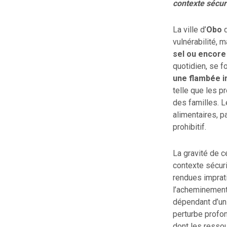
contexte sécur
La ville d’
Obo
d
vulnérabilité, 
sel ou encore
quotidien, se f
une flambée i
telle que les 
des familles. 
alimentaires, p
prohibitif.
La gravité de c
contexte sécuri
rendues imprati
l’acheminemen
dépendant d’un 
perturbe profon
dont les ressou