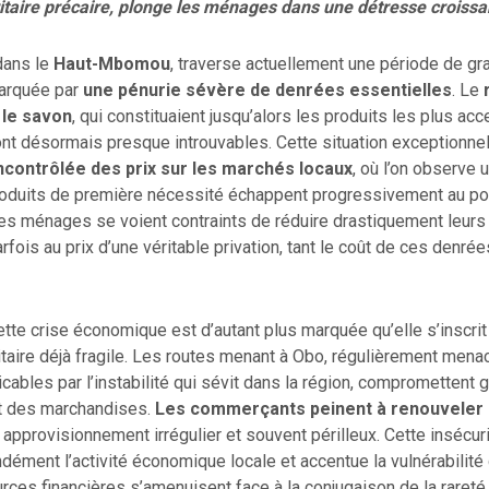
itaire précaire, plonge les ménages dans une détresse croissa
ans le
Haut-Mbomou
, traverse actuellement une période de gr
marquée par
une pénurie sévère de denrées essentielles
. Le
 le savon
, qui constituaient jusqu’alors les produits les plus ac
ont désormais presque introuvables. Cette situation exceptionne
ncontrôlée des prix sur les marchés locaux
, où l’on observe u
produits de première nécessité échappent progressivement au po
Les ménages se voient contraints de réduire drastiquement leur
arfois au prix d’une véritable privation, tant le coût de ces denré
ette crise économique est d’autant plus marquée qu’elle s’inscri
taire déjà fragile. Les routes menant à Obo, régulièrement men
cables par l’instabilité qui sévit dans la région, compromettent
t des marchandises.
Les commerçants peinent à renouveler 
approvisionnement irrégulier et souvent périlleux. Cette insécur
dément l’activité économique locale et accentue la vulnérabilité 
rces financières s’amenuisent face à la conjugaison de la rareté 