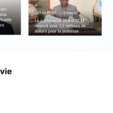
Avec
29 avril 2026
4 minutes
veux
icielle
Le partenariat RCA‑UNICEF
urs
relancé avec 2,2 millions de
dollars pour la jeunesse
 vie