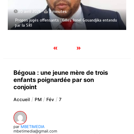
20 avril 2026
3 minutes
Propos jugés offensants : Gilles Ionel Gouandjika entendu
par la SRI
Bégoua : une jeune mère de trois
enfants poignardée par son
conjoint
Accueil
PM
Fév
7
par
MBETIMEDIA
mbetimedia@gmail.com