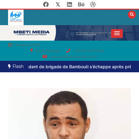
7 August 2026
RCA, Bangui
236 76 05 79 64
www.mbetimedia.com
Flash
andant de brigade de Bambouti s’échappe après près de huit mois