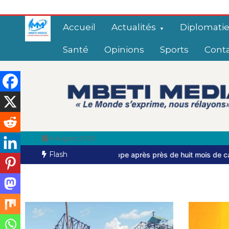
Accueil
Actualités
Diplomati
Santé
Opinions
Sports
Cont
6 August 2026
Flash
uti s’échappe après près de huit mois de captivité
Bangui: dern