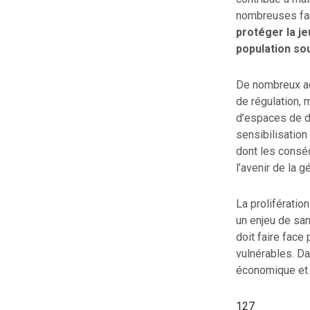
nombreuses fam
protéger la j
population so
De nombreux ac
de régulation, 
d’espaces de dé
sensibilisation
dont les consé
l’avenir de la 
La proliférati
un enjeu de san
doit faire face
vulnérables. Da
économique et p
127