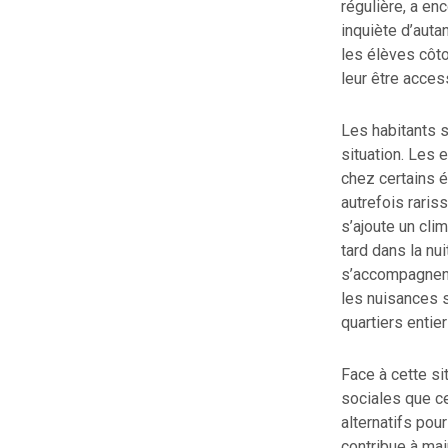
régulière, a en
inquiète d’auta
les élèves côto
leur être acces
Les habitants 
situation. Les 
chez certains él
autrefois raris
s’ajoute un cli
tard dans la nu
s’accompagnent
les nuisances s
quartiers entier
Face à cette si
sociales que ce
alternatifs pou
contribue à ma