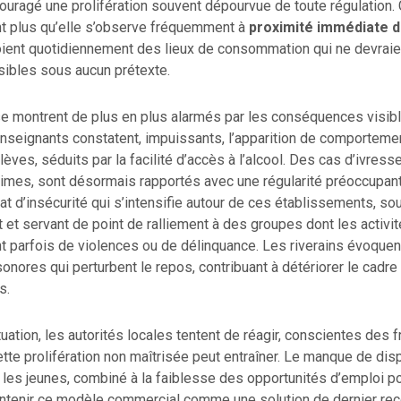
couragé une prolifération souvent dépourvue de toute régulation. 
nt plus qu’elle s’observe fréquemment à
proximité immédiate 
ient quotidiennement des lieux de consommation qui ne devraien
sibles sous aucun prétexte.
se montrent de plus en plus alarmés par les conséquences visib
enseignants constatent, impuissants, l’apparition de comporteme
èves, séduits par la facilité d’accès à l’alcool. Des cas d’ivresse
simes, sont désormais rapportés avec une régularité préoccupant
mat d’insécurité qui s’intensifie autour de ces établissements, so
it et servant de point de ralliement à des groupes dont les activi
 parfois de violences ou de délinquance. Les riverains évoque
onores qui perturbent le repos, contribuant à détériorer le cadre
s.
tuation, les autorités locales tentent de réagir, conscientes des f
tte prolifération non maîtrisée peut entraîner. Le manque de dis
r les jeunes, combiné à la faiblesse des opportunités d’emploi po
intenir ce modèle commercial comme une solution de dernier rec