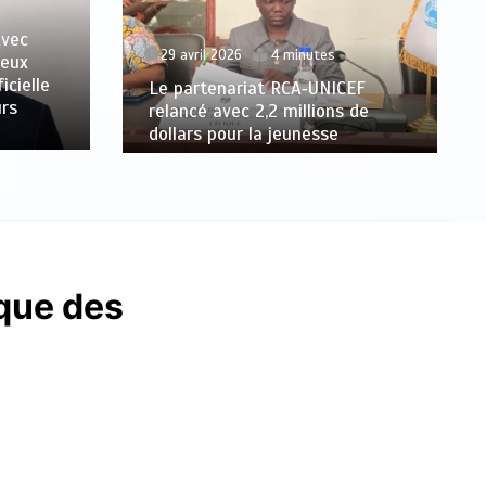
Avec
29 avril 2026
4 minutes
veux
icielle
Le partenariat RCA‑UNICEF
urs
relancé avec 2,2 millions de
dollars pour la jeunesse
ique des