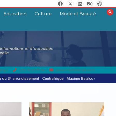
Education
Culture
Mode et Beauté
angui
236 76 05 79 64
www.mbetimedia.com
nt
Centrafrique : Maxime Balalou déclare la guerre aux pratiques co