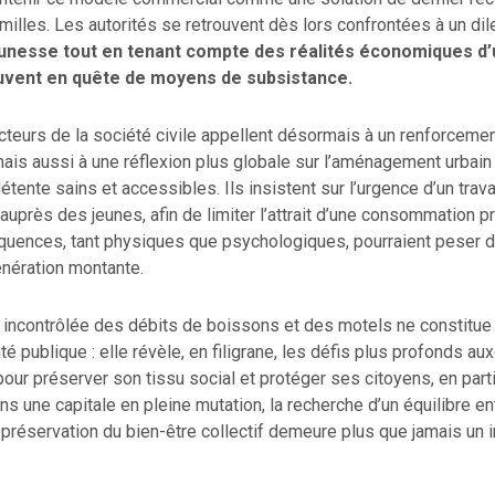
illes. Les autorités se retrouvent dès lors confrontées à un di
eunesse tout en tenant compte des réalités économiques d
uvent en quête de moyens de subsistance.
teurs de la société civile appellent désormais à un renforcem
mais aussi à une réflexion plus globale sur l’aménagement urbain 
tente sains et accessibles. Ils insistent sur l’urgence d’un trava
 auprès des jeunes, afin de limiter l’attrait d’une consommation p
quences, tant physiques que psychologiques, pourraient peser 
génération montante.
on incontrôlée des débits de boissons et des motels ne constitu
té publique : elle révèle, en filigrane, les défis plus profonds a
 pour préserver son tissu social et protéger ses citoyens, en parti
ns une capitale en pleine mutation, la recherche d’un équilibre ent
réservation du bien-être collectif demeure plus que jamais un i