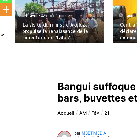
11 avril 2026
3 minutes
6 août
La visite du ministre Akoloza
Centraf
propulse la renaissance de la
déclare
cimenterie de Nzila ?
commerc
Bangui suffoque 
bars, buvettes e
Accueil
AM
Fév
21
par
MBETIMEDIA