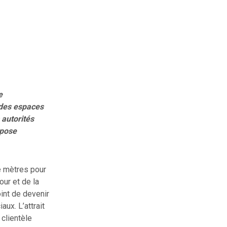
e
 des espaces
 autorités
xpose
de mètres pour
our et de la
oint de devenir
ux. L’attrait
clientèle