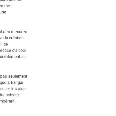
lemme :
’une
ent des mesures
et la création
il de
récoce d’alcool
durablement sur
e pas seulement
uxquels Bangui
culier les plus
re activité
mpératif.