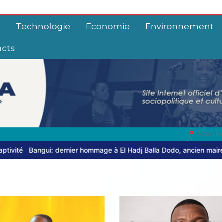
e
Technologie
Economie
Environnement
acts
RCA, B
ier hommage à El Hadj Balla Dodo, ancien maire du 3ᵉ arrondisseme