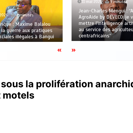
11 mai 2026
9 minutes
Jean-Charles Mengui : “
 2026
4 minutes
AgroAide by DEVECO, je 
mettre l’intelligence artif
rique : Maxime Balalou
au service des agriculte
 la guerre aux pratiques
centrafricains”
iales illégales à Bangui
sous la prolifération anarch
t motels