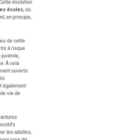
Cette évolution
des écoles
, où
t, en principe,
les de cette
nts à risque
 juvénile,
e. À cela
uvent ouverts
tés
nt également
 de vie de
ractures
positifs
ur les adultes,
ours pour de