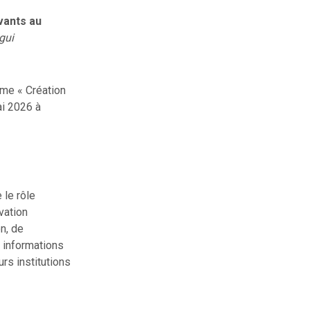
vants au
gui
me « Création
ai 2026 à
 le rôle
vation
n, de
 informations
rs institutions