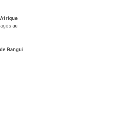
’Afrique
gagés au
a de Bangui