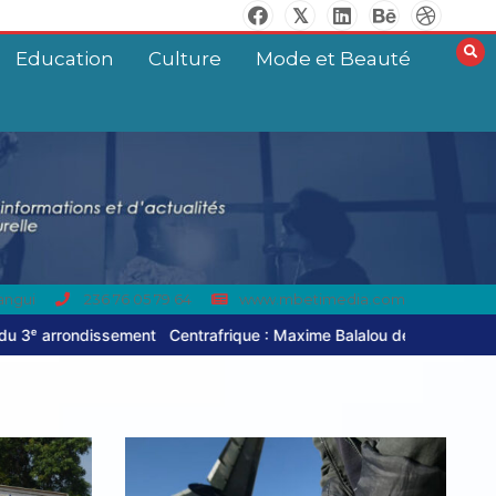
Education
Culture
Mode et Beauté
angui
236 76 05 79 64
www.mbetimedia.com
Centrafrique : Maxime Balalou déclare la guerre aux pratiques comme