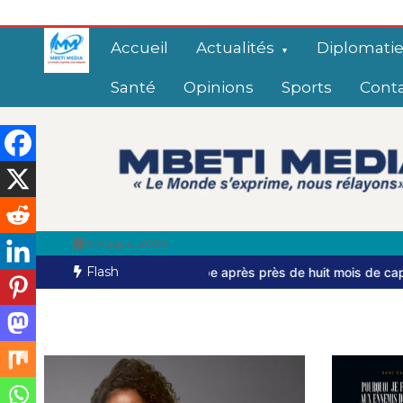
Accueil
Actualités
Diplomati
Santé
Opinions
Sports
Cont
6 August 2026
Flash
 s’échappe après près de huit mois de captivité
Bangui: dernier