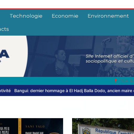
e
Technologie
Economie
Environnement
acts
RCA, B
 hommage à El Hadj Balla Dodo, ancien maire du 3ᵉ arrondissement