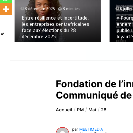
3 décembre 2025
3 minutes
6 juille
Entre résilience et incertitude,
« Pourq
les entreprises centrafricaines
ennemis
face aux élections du 28
publie 
décembre 2025
loyauté
Fondation de l’i
Communiqué de 
Accueil
PM
Mai
28
par
MBETIMEDIA