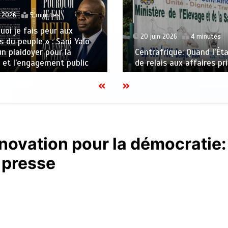
t 2026
5 minutes
uoi je fais peur aux
20 juin 2026
4 minutes
 du peuple » : Sani Yalo
un plaidoyer pour la
Centrafrique: Quand l’Éta
 et l’engagement public
de relais aux affaires pr
nnovation pour la démocratie:
presse