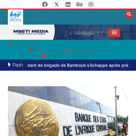
8 August 2026
RCA, Bangui
236 76 05 79 64
www.mbetimedia.com
Flash
mandant de brigade de Bambouti s’échappe après près de huit moi