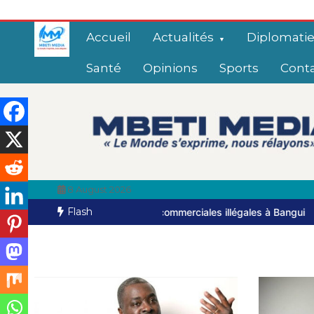
Accueil
Actualités
Diplomati
Santé
Opinions
Sports
Cont
8 August 2026
Flash
pratiques commerciales illégales à Bangui
Haut-Mbomou : le comman