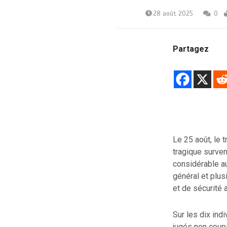
28 août 2025
0
Partagez
Le 25 août, le 
tragique surven
considérable au 
général et plu
et de sécurité 
Sur les dix ind
jugés non coupa