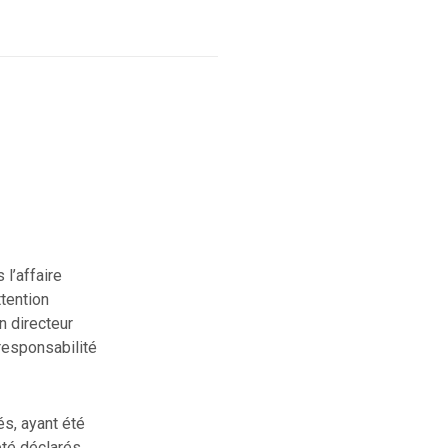
 l’affaire
tention
n directeur
responsabilité
és, ayant été
été déclarés