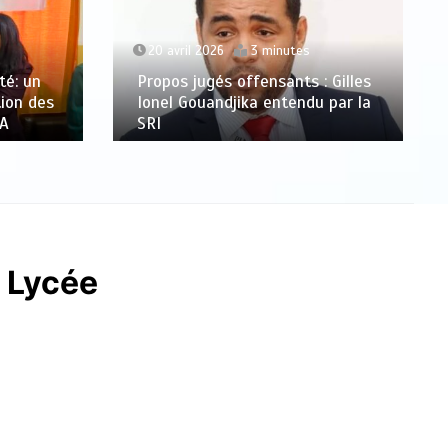
20 avril 2026
3 minutes
té: un
Propos jugés offensants : Gilles
tion des
Ionel Gouandjika entendu par la
CA
SRI
u Lycée