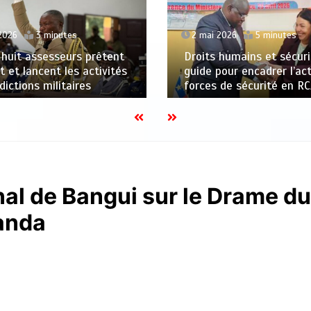
2 mai 2026
5 minutes
2026
3 minutes
Droits humains et sécuri
 huit assesseurs prêtent
guide pour encadrer l’ac
 et lancent les activités
forces de sécurité en R
dictions militaires
nal de Bangui sur le Drame d
anda