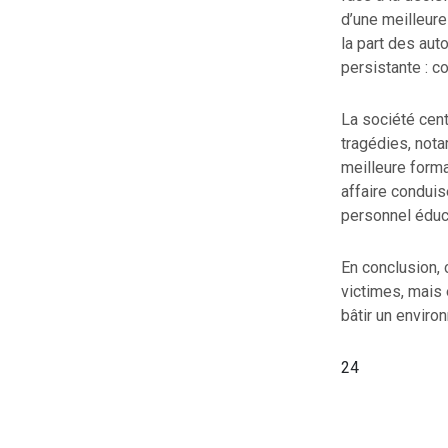
d’une meilleure
la part des aut
persistante : c
La société cen
tragédies, not
meilleure forma
affaire conduis
personnel éduca
En conclusion, 
victimes, mais 
bâtir un enviro
24