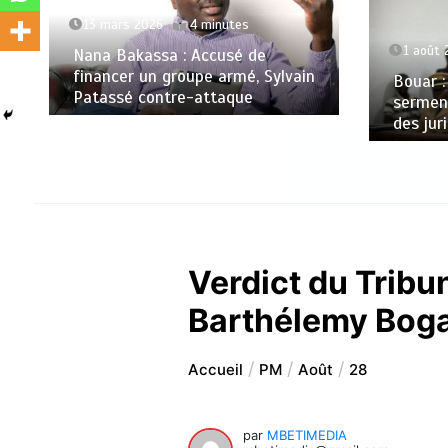
13 mars 2026
4 minutes
1 août 
Nana Bakassa : Accusé de
financer un groupe armé, Sylvain
Bouar :
Patassé contre-attaque
serment
des juri
Verdict du Tribu
Barthélemy Bog
Accueil
PM
Août
28
par
MBETIMEDIA