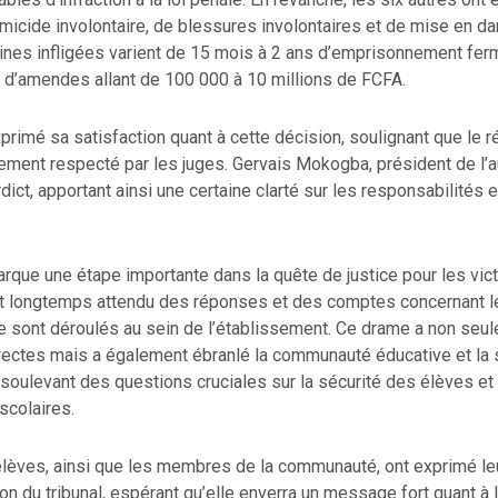
icide involontaire, de blessures involontaires et de mise en da
eines infligées varient de 15 mois à 2 ans d’emprisonnement fer
’amendes allant de 100 000 à 10 millions de FCFA.
primé sa satisfaction quant à cette décision, soulignant que le ré
ement respecté par les juges. Gervais Mokogba, président de l’a
dict, apportant ainsi une certaine clarté sur les responsabilité
que une étape importante dans la quête de justice pour les vict
ont longtemps attendu des réponses et des comptes concernant
se sont déroulés au sein de l’établissement. Ce drame a non seu
irectes mais a également ébranlé la communauté éducative et la
soulevant des questions cruciales sur la sécurité des élèves et
scolaires.
élèves, ainsi que les membres de la communauté, ont exprimé l
ion du tribunal, espérant qu’elle enverra un message fort quant à 