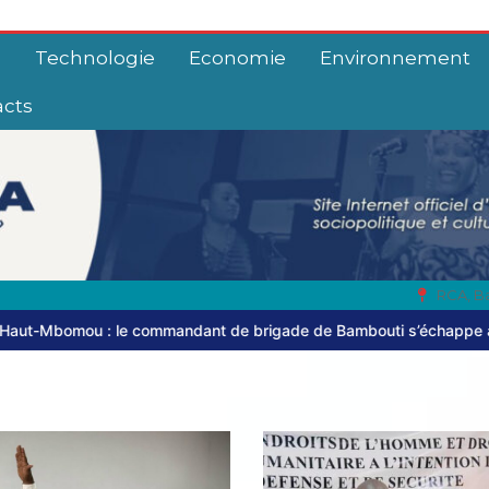
e
Technologie
Economie
Environnement
acts
RCA, B
dant de brigade de Bambouti s’échappe après près de huit mois de