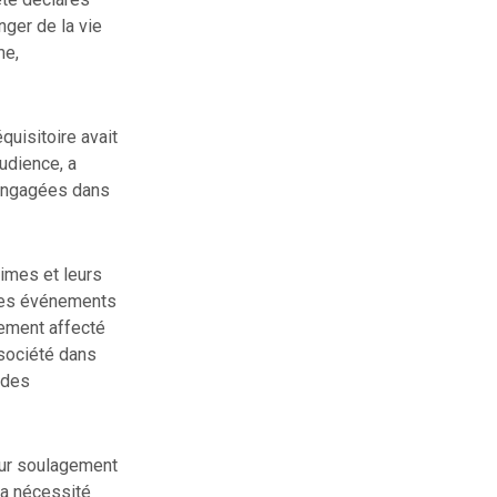
nger de la vie
me,
quisitoire avait
udience, a
s engagées dans
imes et leurs
 les événements
lement affecté
 société dans
 des
eur soulagement
la nécessité