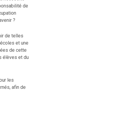
ponsabilité de
cupation
avenir ?
r de telles
 écoles et une
rées de cette
s élèves et du
our les
rnés, afin de