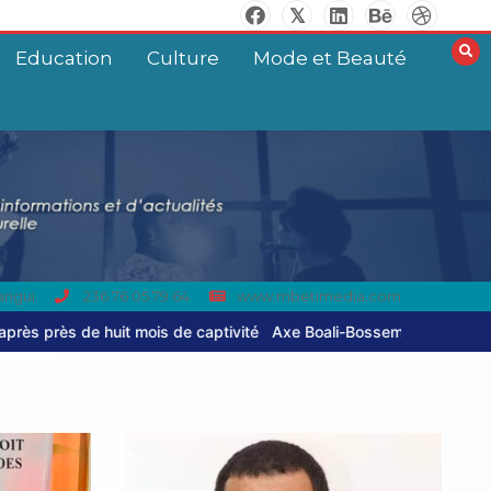
Education
Culture
Mode et Beauté
angui
236 76 05 79 64
www.mbetimedia.com
 captivité
Axe Boali-Bossembélé : un camion gros porteur se renve