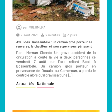
0
4 minutes
par
MBETIMEDIA
Haut-Mbomou : le commandant de
7 août 2026
3 minutes
2 jours
brigade de Bambouti s’échappe après
près de huit mois de captivité
Axe Boali-Bossembélé : un camion gros porteur se
renverse, le chauffeur et son superviseur périssent
2
4 minutes
Par : Heman Gbendo Un grave accident de la
circulation a coûté la vie à deux personnes ce
vendredi 7 août sur l’axe reliant Boali à
Bossembélé. Un camion gros porteur en
provenance de Douala, au Cameroun, a perdu le
contrôle alors qu’il gravissait une […]
Actualités
Nationale