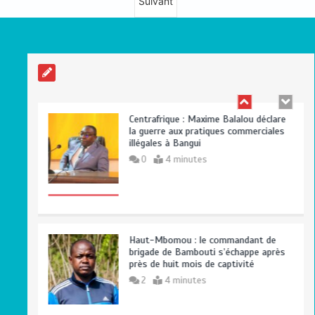
Suivant
gros porteur se renverse, le chauffeur
et son superviseur périssent
0
3 minutes
Centrafrique : Maxime Balalou déclare
la guerre aux pratiques commerciales
illégales à Bangui
0
4 minutes
Haut-Mbomou : le commandant de
brigade de Bambouti s’échappe après
près de huit mois de captivité
2
4 minutes