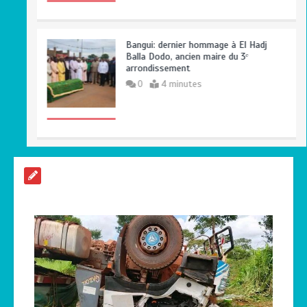
Bangui: dernier hommage à El Hadj
Balla Dodo, ancien maire du 3ᵉ
arrondissement
0
4 minutes
Axe Boali-Bossembélé : un camion
gros porteur se renverse, le chauffeur
et son superviseur périssent
0
3 minutes
Centrafrique : Maxime Balalou déclare
la guerre aux pratiques commerciales
illégales à Bangui