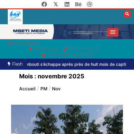
9 August 2026
RCA, Bangui
236 76 05 79 64
www.mbetimedia.com
Flash
 près de huit mois de captivité
Axe Boali-Bossembélé : un camion
Mois :
novembre 2025
Accueil
PM
Nov