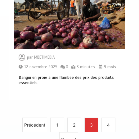
Haut-Mbomou : le commandant de
brigade de Bambouti s’échappe après
près de huit mois de captivité
2
4 minutes
par
MBETIMEDIA
12 novembre 2025
0
3 minutes
9 mois
Bangui en proie à une flambée des prix des produits
essentiels
Bangui: dernier hommage à El Hadj
Balla Dodo, ancien maire du 3ᵉ
arrondissement
0
4 minutes
Précédent
1
2
3
4
Axe Boali-Bossembélé : un camion