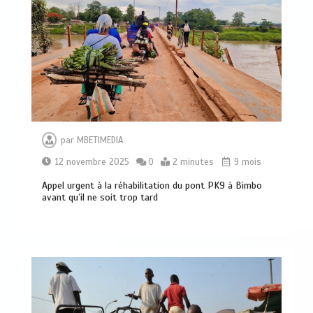
par
MBETIMEDIA
12 novembre 2025
0
2 minutes
9 mois
Appel urgent à la réhabilitation du pont PK9 à Bimbo
avant qu’il ne soit trop tard
Centrafrique : Maxime Balalou déclare
la guerre aux pratiques commerciales
illégales à Bangui
0
4 minutes