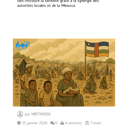
Obo retrouve la sérénité grâce à la synergie des
autorités locales et de la Minusca
Haut-Mbomou : le commandant de
brigade de Bambouti s’échappe après
près de huit mois de captivité
2
4 minutes
Bangui: dernier hommage à El Hadj
Balla Dodo, ancien maire du 3ᵉ
arrondissement
0
4 minutes
par
MBETIMEDIA
15 janvier 2026
0
4 minutes
7 mois