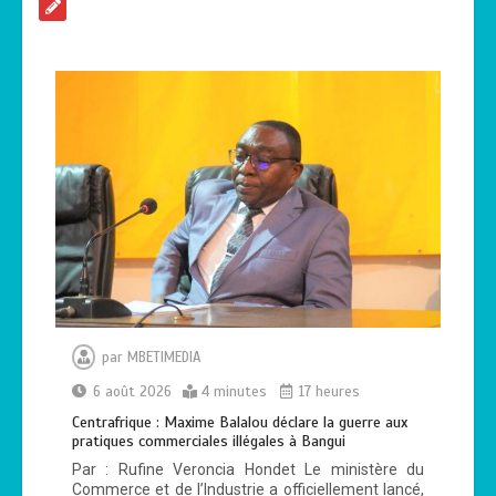
la guerre aux pratiques commerciales
illégales à Bangui
0
4 minutes
Haut-Mbomou : le commandant de
brigade de Bambouti s’échappe après
près de huit mois de captivité
2
4 minutes
par
MBETIMEDIA
Bangui: dernier hommage à El Hadj
Balla Dodo, ancien maire du 3ᵉ
6 août 2026
4 minutes
17 heures
arrondissement
Centrafrique : Maxime Balalou déclare la guerre aux
0
4 minutes
pratiques commerciales illégales à Bangui
Par : Rufine Veroncia Hondet Le ministère du
Commerce et de l’Industrie a officiellement lancé,