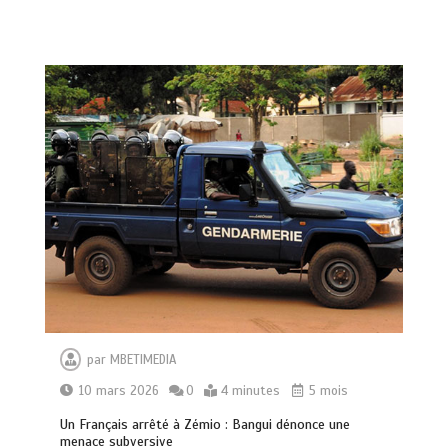
par
MBETIMEDIA
10 mars 2026
0
4 minutes
5 mois
Un Français arrêté à Zémio : Bangui dénonce une
menace subversive