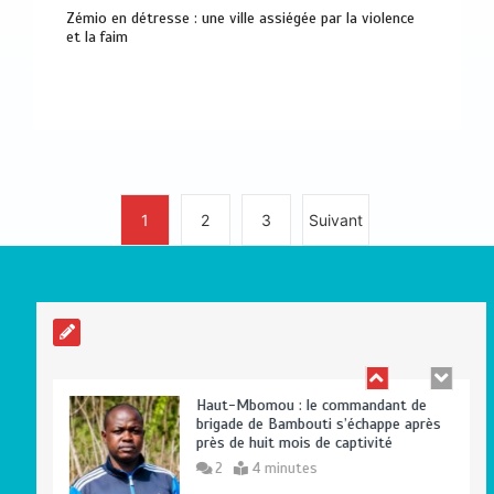
Zémio en détresse : une ville assiégée par la violence
Le gouvernement centrafricain valide le
et la faim
Plan du Pôle de Développement de
Birao
0
6 minutes
Centrafrique : Maxime Balalou déclare
1
2
3
Suivant
la guerre aux pratiques commerciales
illégales à Bangui
0
4 minutes
Haut-Mbomou : le commandant de
brigade de Bambouti s’échappe après
près de huit mois de captivité
2
4 minutes