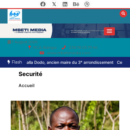
7 August 2026
RCA, Bangui
236 76 05 79 64
www.mbetimedia.com
Flash
en maire du 3ᵉ arrondissement
Centrafrique : Maxime Balalou décla
Securité
Accueil