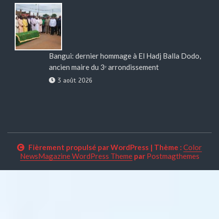
Bangui: dernier hommage à El Hadj Balla Dodo,
ancien maire du 3ᵉ arrondissement
3 août 2026
Fièrement propulsé par WordPress
|
Thème :
Color
NewsMagazine WordPress Theme
par
Postmagthemes