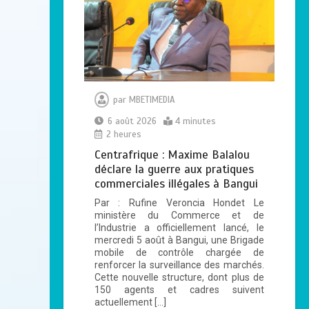
Haut-Mbomou : le
commandant de
brigade de Bambouti
s’échappe après près
de huit mois de
par
MBETIMEDIA
captivité
6 août 2026
4 minutes
2
4 minutes
2 heures
Centrafrique : Maxime Balalou
déclare la guerre aux pratiques
commerciales illégales à Bangui
Bangui: dernier
hommage à El Hadj
Par : Rufine Veroncia Hondet Le
Balla Dodo, ancien
ministère du Commerce et de
maire du 3ᵉ
l’Industrie a officiellement lancé, le
mercredi 5 août​ à Bangui, une Brigade
arrondissement
mobile de contrôle chargée de
0
4 minutes
renforcer la surveillance des marchés.
Cette nouvelle structure, dont plus de
150 agents et cadres suivent
actuellement […]