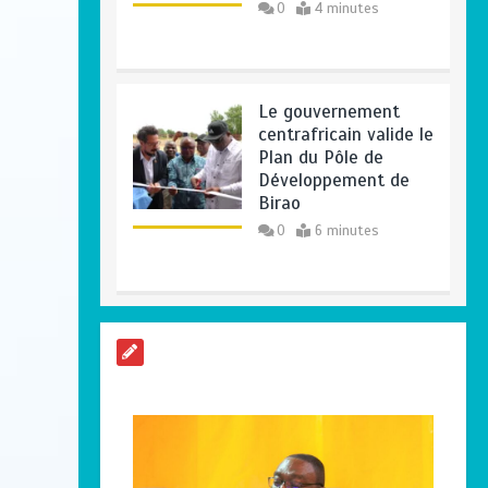
0
4 minutes
Le gouvernement
centrafricain valide le
Plan du Pôle de
Développement de
Birao
0
6 minutes
Centrafrique :
Maxime Balalou
déclare la guerre aux
pratiques
commerciales
illégales à Bangui
0
4 minutes