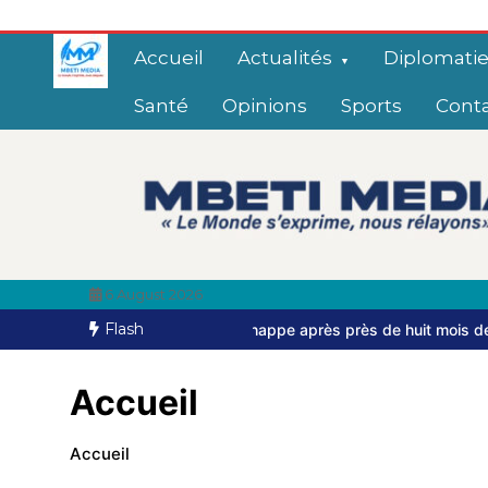
Accueil
Actualités
Diplomati
Santé
Opinions
Sports
Cont
6 August 2026
Flash
mbouti s’échappe après près de huit mois de captivité
Bangui: d
Accueil
Accueil