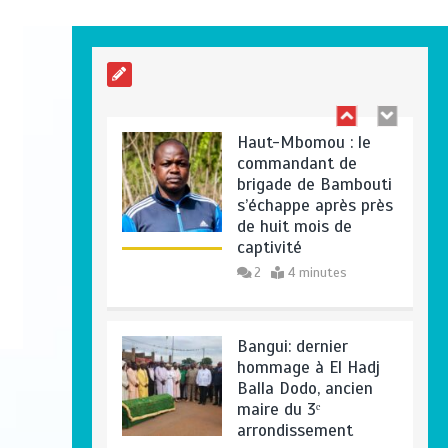
pratiques
commerciales
illégales à Bangui
0
4 minutes
Haut-Mbomou : le
commandant de
brigade de Bambouti
s’échappe après près
de huit mois de
captivité
2
4 minutes
Bangui: dernier
hommage à El Hadj
Balla Dodo, ancien
maire du 3ᵉ
arrondissement