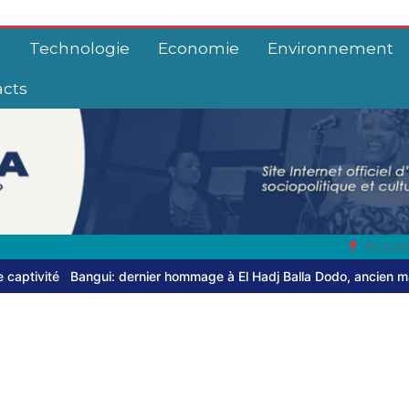
e
Technologie
Economie
Environnement
acts
RCA, B
ernier hommage à El Hadj Balla Dodo, ancien maire du 3ᵉ arrondisse