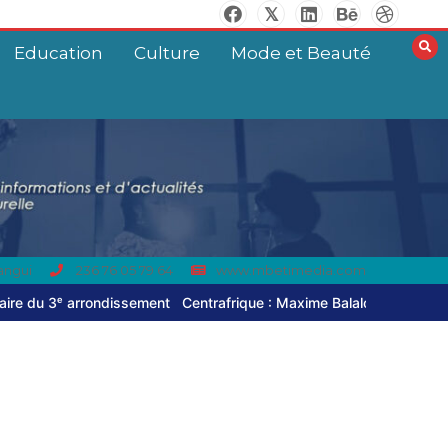
Balla Dodo, ancien
maire du 3ᵉ
Education
Culture
Mode et Beauté
arrondissement
0
4 minutes
Le gouvernement
centrafricain valide le
Plan du Pôle de
Développement de
Birao
angui
236 76 05 79 64
www.mbetimedia.com
0
6 minutes
ment
Centrafrique : Maxime Balalou déclare la guerre aux pratiques
Centrafrique :
Maxime Balalou
déclare la guerre aux