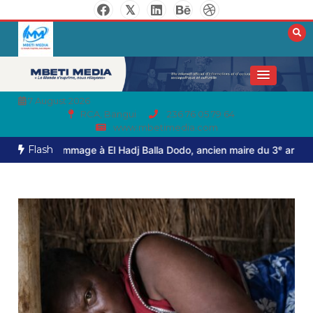
7 August 2026
RCA, Bangui
236 76 05 79 64
www.mbetimedia.com
Flash
r hommage à El Hadj Balla Dodo, ancien maire du 3ᵉ arrondissement