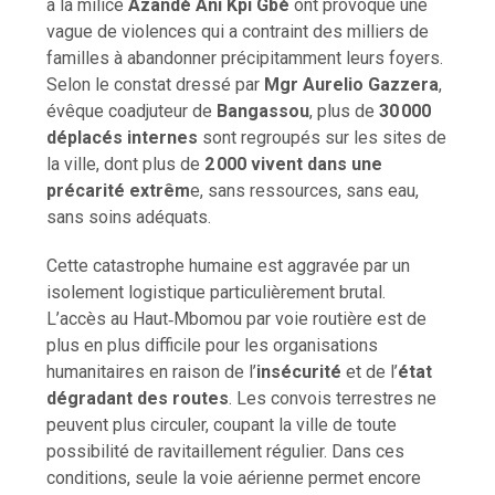
à la milice
Azandé Ani Kpi Gbé
ont provoqué une
vague de violences qui a contraint des milliers de
familles à abandonner précipitamment leurs foyers.
Selon le constat dressé par
Mgr Aurelio Gazzera
,
évêque coadjuteur de
Bangassou
, plus de
30 000
déplacés internes
sont regroupés sur les sites de
la ville, dont plus de
2 000 vivent dans une
précarité extrêm
e, sans ressources, sans eau,
sans soins adéquats.
Cette catastrophe humaine est aggravée par un
isolement logistique particulièrement brutal.
L’accès au Haut‑Mbomou par voie routière est de
plus en plus difficile pour les organisations
humanitaires en raison de l’
insécurité
et de l’
état
dégradant des routes
. Les convois terrestres ne
peuvent plus circuler, coupant la ville de toute
possibilité de ravitaillement régulier. Dans ces
conditions, seule la voie aérienne permet encore