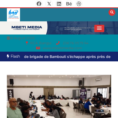
8 August 2026
RCA, Bangui
236 76 05 79 64
www.mbetimedia.com
Flash
brigade de Bambouti s’échappe après près de huit mois de captiv