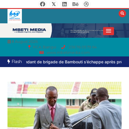
8 August 2026
RCA, Bangui
236 76 05 79 64
www.mbetimedia.com
Flash
ant de brigade de Bambouti s’échappe après près de huit mois de