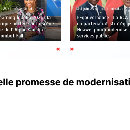
3 juin 2026
5 minutes
let 2026
5 minutes
E-gouvernance : La RCA
arning Indaba 2026 : la
un partenariat stratégi
rique portée sur la scène
Huawei pour moderniser
ne de l’IA par Kadidja
services publics
Pombot Fall
lle promesse de modernisatio