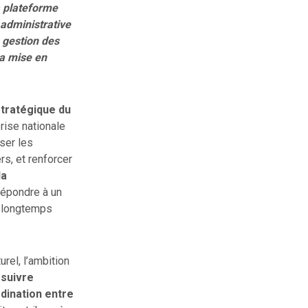
a plateforme
administrative
a gestion des
sa mise en
stratégique du
prise nationale
ser les
rs, et renforcer
la
 répondre à un
e, longtemps
rel, l’ambition
 suivre
rdination entre