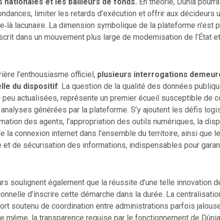
ns nationales et les bailleurs de fonds.
En théorie, Dûnia pourra
ondances, limiter les retards d’exécution et offrir aux décideurs 
e‑là lacunaire. La dimension symbolique de la plateforme n’est 
nscrit dans un mouvement plus large de modernisation de l’État e
ière l’enthousiasme officiel,
plusieurs interrogations demeur
elle du dispositif
. La question de la qualité des données publiq
 peu actualisées, représente un premier écueil susceptible de 
analyses générées par la plateforme. S’y ajoutent les défis logi
rmation des agents, l’appropriation des outils numériques, la disp
t de la connexion internet dans l’ensemble du territoire, ainsi qu
et de sécurisation des informations, indispensables pour garant
s soulignent également que la réussite d’une telle innovation d
tionnelle d’inscrire cette démarche dans la durée. La centralisat
rt soutenu de coordination entre administrations parfois jalous
e même, la transparence requise par le fonctionnement de Dûnia