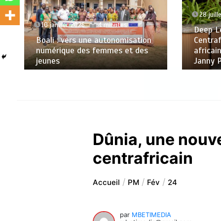
28 juil
10 janvier 2026
4 minutes
Deep Le
Boali : vers une autonomisation
Centraf
numérique des femmes et des
africai
jeunes
Janny 
Dûnia, une nouve
centrafricain
Accueil
PM
Fév
24
par
MBETIMEDIA