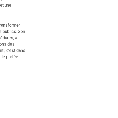
 et une
 transformer
s publics. Son
cédures, à
tions des
t ; c’est dans
ble portée.