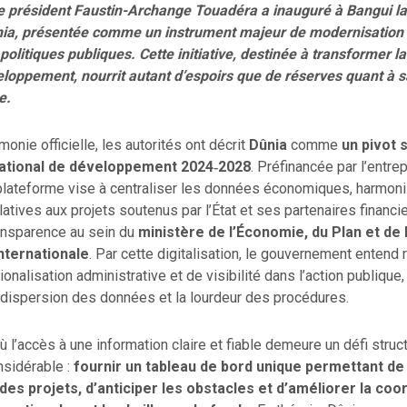
 le président Faustin-Archange Touadéra a inauguré à Bangui l
ia, présentée comme un instrument majeur de modernisation 
 politiques publiques. Cette initiative, destinée à transformer l
eloppement, nourrit autant d’espoirs que de réserves quant à 
e.
onie officielle, les autorités ont décrit
Dûnia
comme
un pivot 
tional de développement 2024‑2028
. Préfinancée par l’entre
 plateforme vise à centraliser les données économiques, harmoni
latives aux projets soutenus par l’État et ses partenaires financie
ransparence au sein du
ministère de l’Économie, du Plan et de 
nternationale
. Par cette digitalisation, le gouvernement entend
tionalisation administrative et de visibilité dans l’action publiqu
 dispersion des données et la lourdeur des procédures.
 l’accès à une information claire et fiable demeure un défi structu
nsidérable :
fournir un tableau de bord unique permettant de
es projets, d’anticiper les obstacles et d’améliorer la coo