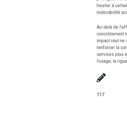
heurter à certa
redevabilité ac
Au-delà de l’ef
concrètement le
impact réel ne 
renforcer la co
services plus e
l’usage, la rigu
117