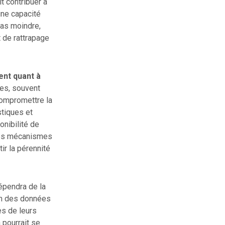
it contribuer à
une capacité
pas moindre,
t de rattrapage
ent quant à
ues, souvent
compromettre la
stiques et
onibilité de
e les mécanismes
ir la pérennité
épendra de la
ion des données
es de leurs
 pourrait se