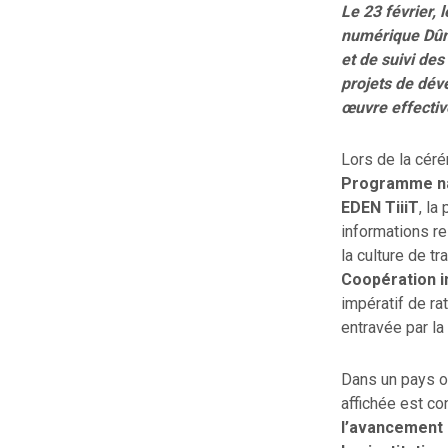
Le 23 février,
numérique Dûn
et de suivi des
projets de dév
œuvre effectiv
Lors de la cérém
Programme na
EDEN TiiiT
, la
informations re
la culture de t
Coopération i
impératif de ra
entravée par la
Dans un pays où
affichée est co
l’avancement d