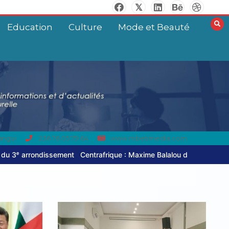
Education
Culture
Mode et Beauté
angui
236 76 05 79 64
www.mbetimedia.com
afrique : Maxime Balalou déclare la guerre aux pratiques commercial