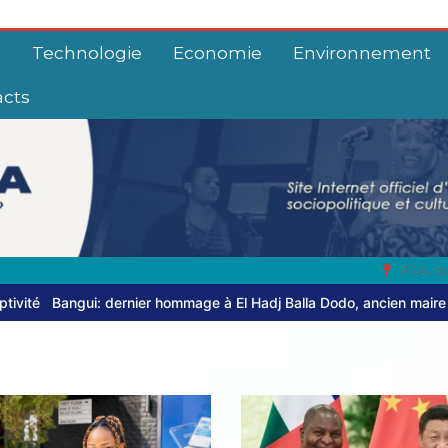
e
Technologie
Economie
Environnement
acts
RCA, B
age à El Hadj Balla Dodo, ancien maire du 3ᵉ arrondissement
Centr