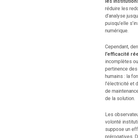
les institutio
réduire les red
d’analyse jusqu
puisqu’elle s’i
numérique.
Cependant, derr
l’efficacité ré
incomplètes ou
pertinence des 
humains : la fo
l’électricité e
de maintenance 
de la solution.
Les observateur
volonté institu
suppose un effo
prérogatives. D