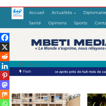
Accueil
Actualités
Diplomati
Santé
Opinions
Sports
Cont
7 August 2026
Flash
chappe après près de huit mois de captivité
Bangui: dernier homm