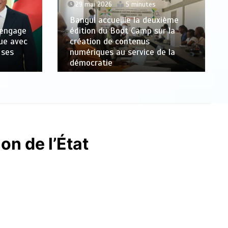
29 mai 2026
5 minutes
Bangui accueille la deuxième
 engage
édition du Boot Camp sur la
que avec
création de contenus
 ses
numériques au service de la
démocratie
n de l’État