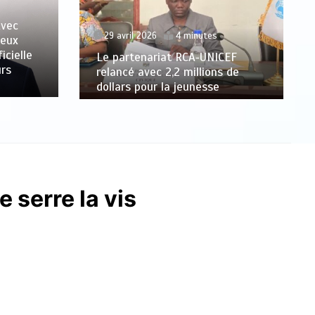
Avec
29 avril 2026
4 minutes
veux
icielle
Le partenariat RCA‑UNICEF
urs
relancé avec 2,2 millions de
dollars pour la jeunesse
 serre la vis