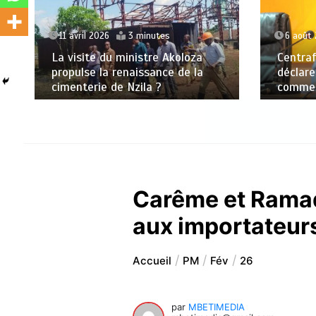
11 avril 2026
3 minutes
6 août
La visite du ministre Akoloza
Centraf
propulse la renaissance de la
déclare
cimenterie de Nzila ?
commerc
Carême et Ramada
aux importateur
Accueil
PM
Fév
26
par
MBETIMEDIA