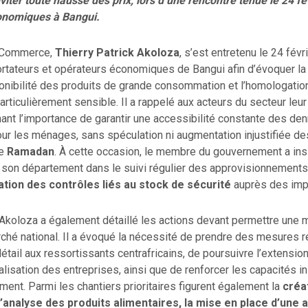
éviter toute hausse des prix, lors d’une rencontre tenue le 24 fé
onomiques à Bangui.
u Commerce,
Thierry Patrick Akoloza
, s’est entretenu le 24 févr
rtateurs et opérateurs économiques de Bangui afin d’évoquer la 
onibilité des produits de grande consommation et l’homologatio
articulièrement sensible. Il a rappelé aux acteurs du secteur leu
nant l’importance de garantir une accessibilité constante des de
ur les ménages, sans spéculation ni augmentation injustifiée des
le
Ramadan
. À cette occasion, le membre du gouvernement a insi
 son département dans le suivi régulier des approvisionnement
cation des contrôles liés au stock de sécurité
auprès des impo
 Akoloza a également détaillé les actions devant permettre une m
ché national. Il a évoqué la nécessité de prendre des mesures r
ail aux ressortissants centrafricains, de poursuivre l’extension
lisation des entreprises, ainsi que de renforcer les capacités in
ent. Parmi les chantiers prioritaires figurent également la
créa
’analyse des produits alimentaires, la mise en place d’une