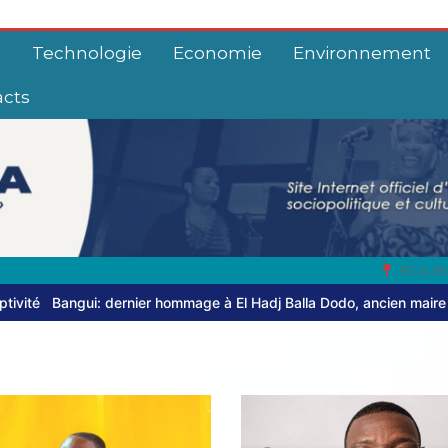
e
Technologie
Economie
Environnement
acts
RCA, B
age à El Hadj Balla Dodo, ancien maire du 3ᵉ arrondissement
Centr