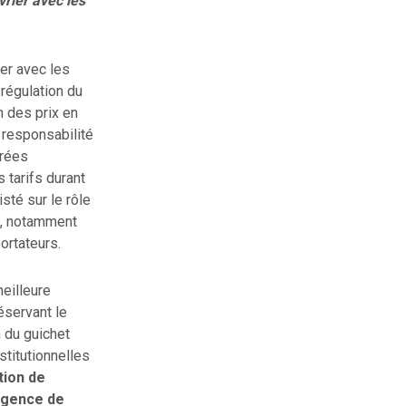
vrier avec les
ier avec les
régulation du
n des prix en
r responsabilité
nrées
 tarifs durant
sté sur le rôle
s, notamment
rtateurs.
eilleure
éservant le
 du guichet
stitutionnelles
tion de
 agence de