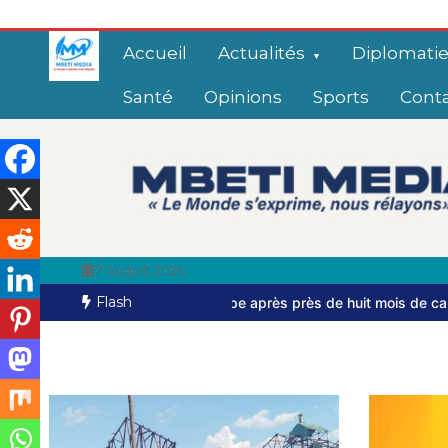
Accueil
Actualités
Diplomati
Santé
Opinions
Sports
Cont
7 August 2026
Flash
chappe après près de huit mois de captivité
Bangui: dernier homm