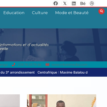
Education
Culture
Mode et Beauté
angui
236 76 05 79 64
www.mbetimedia.com
afrique : Maxime Balalou déclare la guerre aux pratiques commercial