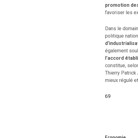
promotion des
favoriser les e
Dans le domaine 
politique natio
d’industrialis
également souli
l’accord établ
constitue, selo
Thierry Patrick
mieux régulé e
69
Economie