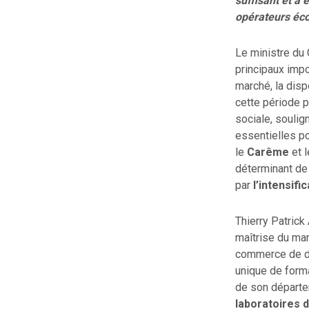
suffisant et à 
opérateurs éc
Le ministre d
principaux impo
marché, la disp
cette période p
sociale, soulig
essentielles po
le
Carême
et 
déterminant de
par
l’intensifi
Thierry Patrick
maîtrise du mar
commerce de dét
unique de forma
de son départem
laboratoires d