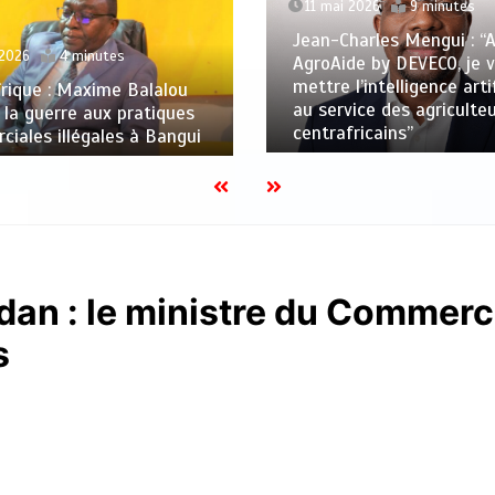
11 mai 2026
9 minutes
Jean-Charles Mengui : “
 2026
4 minutes
AgroAide by DEVECO, je 
mettre l’intelligence artif
rique : Maxime Balalou
au service des agriculte
 la guerre aux pratiques
centrafricains”
iales illégales à Bangui
n : le ministre du Commerce
s