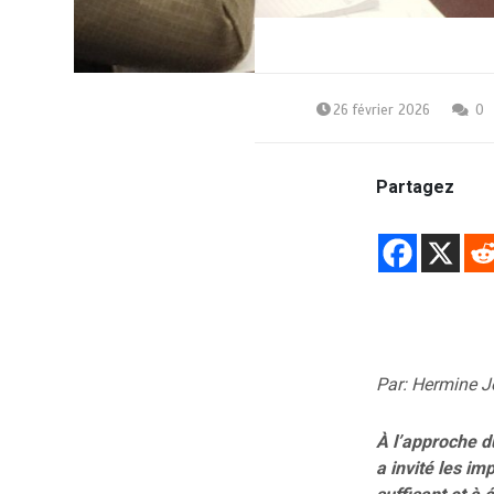
26 février 2026
0
Partagez
Par: Hermine 
À l’approche d
a invité les i