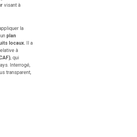
ur
visant à
appliquer la
 un
plan
its locaux.
Il a
elative à
ECAF)
, qui
ays. Interrogé,
us transparent,