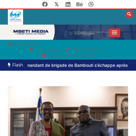
9 August 2026
RCA, Bangui
236 76 05 79 64
www.mbetimedia.com
Flash
mmandant de brigade de Bambouti s’échappe après près de huit mo