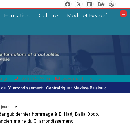
Education
Culture
Mode et Beauté
Centrafrique : Maxime Balalou
déclare la guerre aux pratiques
commerciales illégales à Bangui
6 août 2026
0
angui
236 76 05 79 64
www.mbetimedia.com
: Maxime Balalou déclare la guerre aux pratiques commerciales illéga
 jours
Bangui: dernier hommage à El Hadj Balla Dodo,
ancien maire du 3ᵉ arrondissement