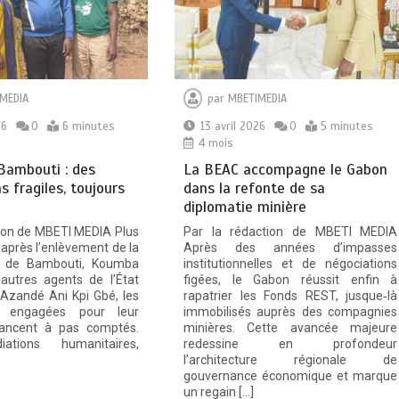
MEDIA
par
MBETIMEDIA
26
0
6 minutes
13 avril 2026
0
5 minutes
4 mois
Bambouti : des
La BEAC accompagne le Gabon
s fragiles, toujours
dans la refonte de sa
diplomatie minière
tion de MBETI MEDIA Plus
Par la rédaction de MBETI MEDIA
 après l’enlèvement de la
Après des années d’impasses
e de Bambouti, Koumba
institutionnelles et de négociations
’autres agents de l’État
figées, le Gabon réussit enfin à
e Azandé Ani Kpi Gbé, les
rapatrier les Fonds REST, jusque‑là
ns engagées pour leur
immobilisés auprès des compagnies
avancent à pas comptés.
minières. Cette avancée majeure
ations humanitaires,
redessine en profondeur
l’architecture régionale de
gouvernance économique et marque
un regain […]