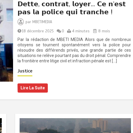
𝗗𝗲𝘁𝘁𝗲, 𝗰𝗼𝗻𝘁𝗿𝗮𝘁, 𝗹𝗼𝘆𝗲𝗿… 𝗖𝗲 𝗻’𝗲𝘀𝘁
𝗽𝗮𝘀 𝗹𝗮 𝗽𝗼𝗹𝗶𝗰𝗲 𝗾𝘂𝗶 𝘁𝗿𝗮𝗻𝗰𝗵𝗲 !
par
MBETIMEDIA
18 décembre 2025
0
4 minutes
8 mois
Par la rédaction de MBETI MEDIA Alors que de nombreux
citoyens se tournent spontanément vers la police pour
résoudre des différends privés, une grande partie de ces
situations ne relève pourtant pas du droit pénal. Comprendre
la frontière entre litige civil et infraction pénale est […]
Justice
Lire La Suite