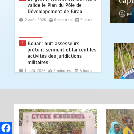
valide le Plan du Pôle de
Développement de Birao
2
4 minutes
2 jours
2 août 2026
6 minutes
5 jours
Bouar : huit assesseurs
5
prêtent serment et lancent les
activités des juridictions
militaires
1 août 2026
3 minutes
5 jours
Deep Learning Indaba 2026 : la
6
Centrafrique portée sur la
scène africaine de l’IA par
Kadidja Janny Pombot Fall
28 juillet 2026
5 minutes
1 semaine
Centrafrique : Maxime Balalou
1