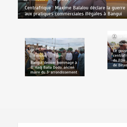
Centrafrique : Maxime Balalou déclare la guerre
aux pratiques commerciales illégales à Bangui
par
MBE
6 minute
par
MBETIMEDIA
Le gouve
4 minutes
3 jours
centrafri
du Pôle 
Bangui: dernier hommage à
de Birao
El Hadj Balla Dodo, ancien
maire du 3ᵉ arrondissement