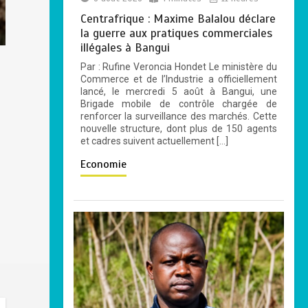
2
4 minutes
Centrafrique : Maxime Balalou déclare
la guerre aux pratiques commerciales
illégales à Bangui
Bangui: dernier
Par : Rufine Veroncia Hondet Le ministère du
hommage à El Hadj
Commerce et de l’Industrie a officiellement
Balla Dodo, ancien
lancé, le mercredi 5 août​ à Bangui, une
maire du 3ᵉ
Brigade mobile de contrôle chargée de
renforcer la surveillance des marchés. Cette
arrondissement
nouvelle structure, dont plus de 150 agents
0
4 minutes
et cadres suivent actuellement […]
Economie