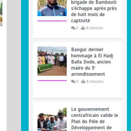
brigade de Bambouti
s’échappe après près
de huit mois de
Haut-Mbomou : le commandant
captivité
de brigade de Bambouti
2
4 minutes
s’échappe après près de huit mois
de captivité
5 août 2026
2
Bangui: dernier
hommage à El Hadj
Balla Dodo, ancien
maire du 3ᵉ
arrondissement
0
4 minutes
Le gouvernement
centrafricain valide le
Plan du Pôle de
Développement de