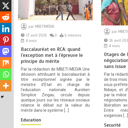
déclare la guerre aux pratiques
commerciales illégales à
Bangui
6 août 2026
4 minutes
par
MBETIMEDIA
11 heures
par
MBETI
17 avril 2026
0
6 minutes
Haut-Mbomou : le
16 avril 20
4 mois
2
4 mois
commandant de brigade de
Baccalauréat en RCA: quand
Bambouti s’échappe après
Otages de 
l’exception met à l’épreuve le
près de huit mois de captivité
négociation
principe du mérite
sans issue
5 août 2026
4 minutes
2 jours
Par la rédaction de MBETI MEDIA Une
décision attribuant le baccalauréat à
Par la rédac
titre exceptionnel signée par le
de trois mois
Bangui: dernier hommage à El
3
ministre d’Etat en charge de
sous‑préfèt
Hadj Balla Dodo, ancien maire
l’education nationale Aurelien
Ndiaye, et d
Simplice Zingas, circule depuis
par la milic
du 3ᵉ arrondissement
quelque jours sur les réseaux-sociaux
négociatio
3 août 2026
4 minutes
3 jours
relance le débat sur la valeur du
libération 
mérite dans le système […]
Entre médi
exigences […]
Education
Securité
Le gouvernement centrafricain
4