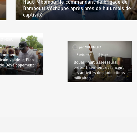
Haut-Mbomou : le commandant de brigade de
Bambouti s’échappe après près de huit mois de
captivité
TIMEDIA
par
MBETIMEDIA
s
5 jours
3 minutes
5 jours
rnement
cain valide le Plan
Bouar : huit assesseurs
de Développement
prêtent serment et lancent
les activités des juridictions
militaires