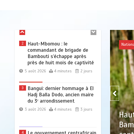
déclare la guerre aux pratiques
commerciales illégales à
Bangui
6 août 2026
4 minutes
11 heures
Haut-Mbomou : le
2
commandant de brigade de
Bambouti s’échappe après
près de huit mois de captivité
5 août 2026
4 minutes
2 jours
Bangui: dernier hommage à El
3
Hadj Balla Dodo, ancien maire
du 3ᵉ arrondissement
3 août 2026
4 minutes
3 jours
 commandant de brigade de
e après près de huit mois de
Le gouvernement centrafricain
4