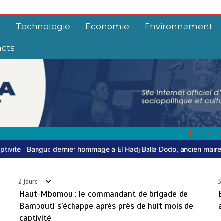
e
Technologie
Economie
Environnement
acts
RCA, B
 Hadj Balla Dodo, ancien maire du 3ᵉ arrondissement
Centrafrique 
2 jours
3
Haut-Mbomou : le commandant de brigade de
Bambouti s’échappe après près de huit mois de
captivité