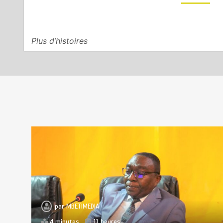
valide le Plan du Pôle de
Développement de Birao
2 août 2026
6 minutes
5 jours
Plus d’histoires
Bouar : huit assesseurs
5
prêtent serment et lancent les
activités des juridictions
militaires
1 août 2026
3 minutes
5 jours
par
MBETIMEDIA
4 minutes
11 heures